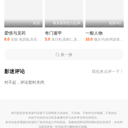
线观看。
高清
看袁家班怪力乱神
更新HD
爱情与灵药
奇门遁甲
一般人物
8.0
5.0
10.0
安妮·海瑟薇,杰克·吉伦哈尔,朱迪·格雷尔,汉克·阿扎利亚,乔什·加
袁日初,梁家仁,袁祥仁,袁振洋,高雄
魏兵/马朕/周彦新/刘尚奎
换一换
影迷评论
我也来点评一下！
对不起，评论暂时关闭
神马影院所有资源均采集于互联网各大资源站，不存储、不制作任何视频，不承担任
何由于内容的合法性及健康性所引起的争议和法律责任。
若本站收录视频内容侵犯了相关权益公司的权益，请麻烦您附说明到网站留言处留言，本站神
马影院将第一时间处理与删除相关视频。