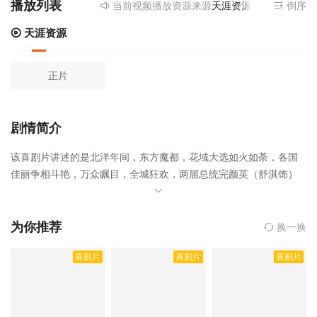
播放列表
当前视频播放资源来源
天涯资源
- 提供为您免
倒序
天涯资源
正片
剧情简介
该喜剧片讲述的是北洋年间，东方魔都，花域大选如火如荼，各国
佳丽争相斗艳，万众瞩目，全城狂欢，两届总统完颜英（舒淇饰）
惊险连任，大选操办人马走日（姜文饰）因此名满天下。然而一场
谋杀颠覆了一切，完颜英命丧黄泉，马走日亡命天涯，并和操办大
选的另一搭档、发小项飞田（葛优饰）由莫逆之交变为生死宿敌，
为你推荐
换一换
而将府名媛武六（周韵饰）的出现，改变了所有人的命运，魔都双
喜剧片
喜剧片
喜剧片
雄展开生死对决，惊天冒险一触即发，生死爱恋一步之遥，一步之
遥是由暂无执导,姜文,葛优,周韵,舒淇,文章,刘利年,洪晃,王志文,那英
等人主演的,于2014年上映。
相关赞助院线：策驰影院，星辰影院，
星空影院，西瓜影院，抖音短剧视频等40集全集完整版资源免费在