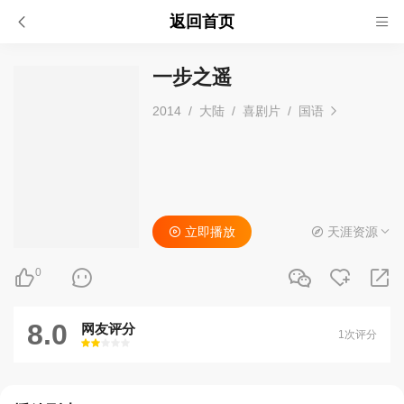
返回首页
一步之遥
2014
/
大陆
/
喜剧片
/
国语
立即播放
天涯资源
0
8.0
网友评分
1次评分
很差
较差
还行
推荐
力荐