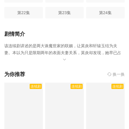
第22集
第23集
第24集
剧情简介
该连续剧讲述的是两大诛魔世家的联姻，让莫炎和轩辕玉结为夫
妻。本以为只是限期两年的表面夫妻关系，莫炎却发现，她早已占
据了自己的心 层出不穷的矛盾，隐匿背后的真相，他们能否真正走
到一起？，念念人间玉是由顾贇贇执导,杨肸子,孙晨竣,岑明,许诺言,
高梓添,何适等人主演的,于2024年上映。
相关赞助院线：策驰影
为你推荐
换一换
院，星辰影院，星空影院，西瓜影院，抖音短剧视频等40集全集完
连续剧
连续剧
连续剧
整版资源免费在线观看。