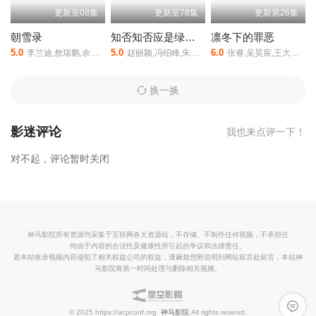
更新至08集
更新至78集
更新第26集
朝雪录
知否知否应是绿肥红瘦
凛冬下的罪恶
5.0
5.0
6.0
李兰迪,敖瑞鹏,余承恩,沈羽洁,任重
赵丽颖,冯绍峰,朱一龙,施诗,张佳宁,刘钧,刘琳,高露,王仁君,王一楠,李依晓,陈瑾,王鹤润,张晓谦,李洪涛,曹翠芬,张佳,杨新鸣,谭希和
张睿,吴昊宸,王大奇,孙之鸿,洪冰瑶,肖涵,嘉泽,李蒲赫,左腾云,何磊,王心嫚,李繁,苏宥辰,刘佳萌,洪爽,刘亭希,窦新豪,刘伟峰,刘朔豪,徐章
换一换
影迷评论
我也来点评一下！
对不起，评论暂时关闭
神马影院所有资源均采集于互联网各大资源站，不存储、不制作任何视频，不承担任
何由于内容的合法性及健康性所引起的争议和法律责任。
若本站收录视频内容侵犯了相关权益公司的权益，请麻烦您附说明到网站留言处留言，本站神
马影院将第一时间处理与删除相关视频。
留言反
© 2025 https://acpconf.org
神马影院
All rights reservd.