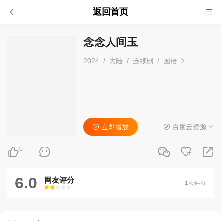
返回首页
念念人间玉
2024
/
大陆
/
连续剧
/
国语
立即播放
百度云资源
0
6.0
网友评分
1次评分
很差
较差
还行
推荐
力荐