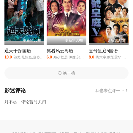
更新第35集
更新第30集
更新第37集
通天干探国语
笑看风云粤语
壹号皇庭5国语
10.0
6.0
8.0
邵美琪,陈豪,黎姿,元彪,蒙嘉慧,郑嘉颖,高钧贤,陈宇琛,甄志强
郑少秋,郑伊健,郭晋安,郭蔼明,陈松伶,古巨基,商天娥,简佩筠,江毅,朱江,许绍雄
陶大宇,欧阳震华,吴启华,宣萱,陈慧珊,蔡少芬,林保怡,马浚伟
换一换
影迷评论
我也来点评一下！
对不起，评论暂时关闭