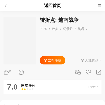
返回首页
转折点: 越南战争
2025
/
欧美
/
纪录片
/
英语
立即播放
天涯资源
0
7.0
网友评分
1次评分
很差
较差
还行
推荐
力荐