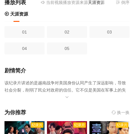
播放列表
当前视频播放资源来源
天涯资源
- 提供为您免费
倒序
天涯资源
01
02
03
04
05
剧情简介
该纪录片讲述的是越南战争对美国身份认同产生了深远影响，导致
社会分裂，削弱了民众对政府的信任。它不仅是美国在军事上的失
败，还改变了美国的政治和文化。，转折点: 越南战争是由布莱恩·
耐本伯格执导,暂无等人主演的,于2025年上映。
相关赞助院线：策
驰影院，星辰影院，星空影院，西瓜影院，抖音短剧视频等40集全
为你推荐
换一换
集完整版资源免费在线观看。
纪录片
纪录片
纪录片