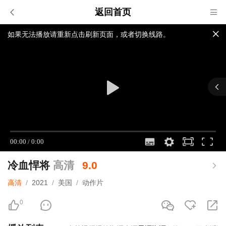
返回首页
如果无法播放请重新点击刷新页面，或者切换线路。
视频载入速度跟您本地网速有关，请耐心等待几秒钟。
提醒：
切记一定不要轻易相信视频中和网页出现的任何广告，谨
防上当受骗与本站无关!
冷血悍将
高清
9.0
高清
/
2021
/
美国
/
动作片
0