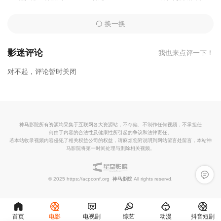
换一换
影迷评论
我也来点评一下！
对不起，评论暂时关闭
神马影院所有资源均采集于互联网各大资源站，不存储、不制作任何视频，不承担任
何由于内容的合法性及健康性所引起的争议和法律责任。
若本站收录视频内容侵犯了相关权益公司的权益，请麻烦您附说明到网站留言处留言，本站神
马影院将第一时间处理与删除相关视频。
留言反
© 2025 https://acpconf.org
神马影院
All rights reservd.
首页
电影
电视剧
综艺
动漫
抖音短剧