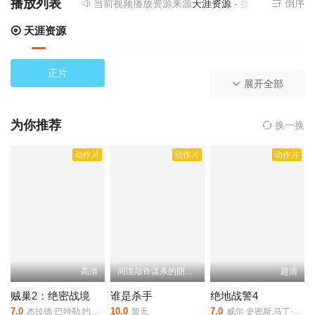
播放列表
当前视频播放资源来源
天涯资源
- 提供为您免费在
倒序
天涯资源
正片
展开全部
为你推荐
换一换
动作片
动作片
动作片
高清
间谍敲诈谋杀的阴谋网铺开
超清
贼巢2：绝密战境
谁是杀手
绝地战警4
7.0
10.0
7.0
杰拉德·巴特勒,约旦·布里奇斯,小奥谢拉·杰克逊,艾文·艾哈迈德,斯温·特梅尔
暂无
威尔·史密斯,马丁·劳伦斯,亚历山大·路德韦格,凡妮莎·哈金斯,埃里克·迪恩,葆拉·努涅斯,蕾亚·塞洪,塔莎·史密斯,乔·潘托里亚诺,艾恩·格拉法德,梅兰妮·利伯德,珍娜·凯内尔,雅各布·西皮奥,德里克·罗素