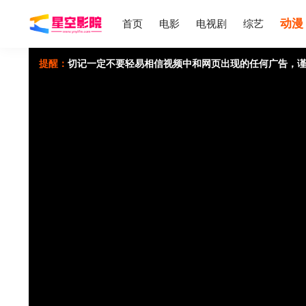
动漫
首页
电影
电视剧
综艺
提醒：
切记一定不要轻易相信视频中和网页出现的任何广告，谨
如果无法播放请重新点击刷新页面，或者切换线路。
视频载入速度跟您本地网速有关，请耐心等待几秒钟。