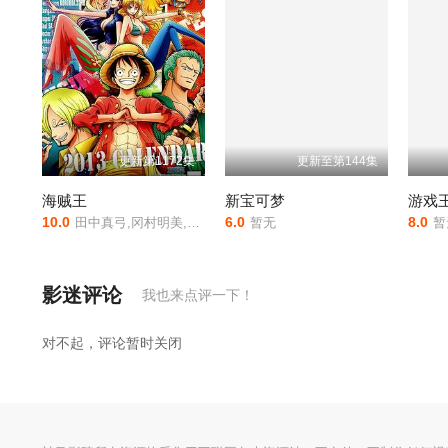
更新第1172集
更新至第144集
海贼王
新宝可梦
游戏王
10.0
6.0
8.0
田中真弓,冈村明美,中井和哉,山口胜平,平田广明,大谷育江,山口由里子,矢尾一树,长岛雄一,池田秀一,古川登志夫,古谷彻,大塚周夫,津嘉山正种,草尾毅,大场真人,宝龟克寿,园部启一,柴田秀胜,中博史,阪口大助,竹内顺子,千叶繁,三石琴乃,挂川裕彦,堀秀行,田中秀幸,大友龙三郎,有本钦隆,大塚明夫,玄田哲章,小山茉美,土井美加,野田顺子,渡边美佐,野上尤加奈,林原惠美,水树奈奈,园崎未惠,西原久美子
暂无
暂
影迷评论
我也来点评一下！
对不起，评论暂时关闭