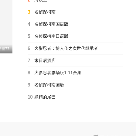
日韩动漫
正后方的神威
3
名侦探柯南
9.0
杉田智和,碧乃梨心,市道真央,相坂优歌,井泽诗织
更新至第06集
4
名侦探柯南国语版
日韩动漫
你们先走我断后
5
名侦探柯南日语版
8.0
市道真央,石川由依,森川智之,小山刚志,梶原岳人,相良茉优,木下铃奈,花井美春,丸冈和佳奈,小坂井祐莉绘,照井悠希,宫咲明里
更新第06集
6
火影忍者：博人传之次世代继承者
新至77
日韩动漫
擅长逃跑的殿下第二季
7
末日后酒店
7.0
结川麻希,矢野妃菜喜,日野麻里,铃代纱弓,悠木碧,户谷菊之介,中村悠一,小西克幸
更新至第04集
8
火影忍者剧场版1-11合集
日韩动漫
地狱模式～喜欢速通游戏的玩家在废设定异世界无双～第2季
9
名侦探柯南国语
10.0
田村睦心,饭冢麻结,畠中祐,千本木彩花,石川英郎,大原沙耶香,小市真琴,杉田智和,千叶翔也,三宅麻理惠,大塚明夫,宫本崇弘,樱井孝宏
更新至第06集
10
妖精的尾巴
日韩动漫
从0位居民开始的边境领主大人
7.0
松田健一郎,若山诗音,坂泰斗,伊藤美来,白石晴香,福山润,安田陆矢,阿保玛利亚,鲸,日笠阳子,东山奈央
更新第06集