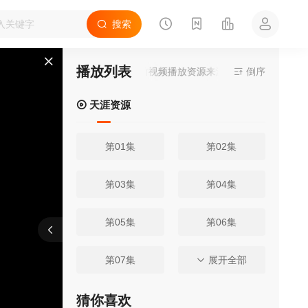
搜索
播放列表
当前视频播放资源来源
天涯资源
倒序
- 提供为
天涯资源
第01集
第02集
第03集
第04集
第05集
第06集
报错
刷新
上一集
下一集
第07集
第08集
展开全部
第09集
第10集
猜你喜欢