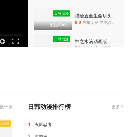
第11集
第12集
日韩动漫
描绘直至生命尽头
6.0
关根明良,早见沙织,仁见纱绫,藤村花音,日高范子,种崎敦美,野上尤加奈,井上喜久子
更新第06集
第13集
日韩动漫
神之水滴动画版
5.0
龟梨和也,佐藤拓也,内田真礼,甲斐田裕子,藤真秀,渡边美佐,内田夕夜,浦山迅,银河万丈
更新第18集
日韩动漫
关于我转生变成史莱姆这档事第四季
7.0
冈咲美保 / 丰口惠美 / 前野智昭 / 古川慎 / 千本木彩花
更新第17集
日韩动漫
地狱模式～喜欢速通游戏的玩家在废设定异世界无双～第二季
7.0
田村睦心,饭冢麻结,畠中祐,千本木彩花,石川英郎,大原沙耶香,小市真琴,杉田智和,千叶翔也,三宅麻理惠,大塚明夫,宫本崇弘,樱井孝宏
更新至第06集
日韩动漫排行榜
换一换
更多
日韩动漫
我家的弟弟们真是让您费心了
韩动漫
1
火影忍者
7.0
大空直美,增田俊树,八代拓,小野贤章,寺泽百花,小野大辅,远藤绫
更新至第06集
2
海贼王