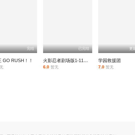
完结
已完结
更
 GO RUSH！！
火影忍者剧场版1-11合集
学园救援团
6.0
7.0
无
暂无
暂无