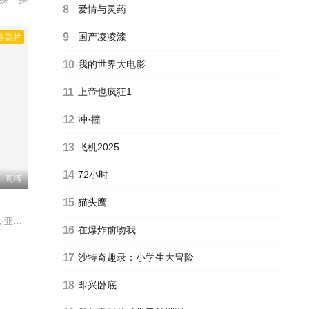
功。
8
爱情与灵药
电影人
院，星
9
国产凌凌漆
喜剧片
10
我的世界大电影
11
上帝也疯狂1
12
冲·撞
13
飞机2025
14
72小时
高清
15
猫头鹰
莎诺·伊丽莎
16
在爆炸前吻我
17
沙特奇趣录：小学生大冒险
18
即兴卧底