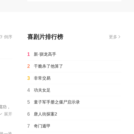
隽担当
喜剧片排行榜
免费在线观看播放人在囧途电影全集完整版,无需安装播放器
倒序
更多
1
新·驯龙高手
2
干脆杀了他算了
3
非常交易
4
功夫女足
5
童子军手册之僵尸启示录
成功，
又飞
展开
6
唐人街探案2
口
7
奇门遁甲
，两人
换一换