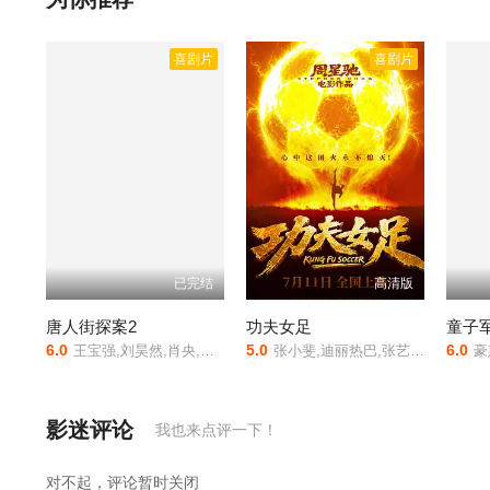
从火车换乘巴士，又从巴士爬上拖拉机。尽管牛耿的乌鸦嘴让李成
一路的颠簸之后，两人最终到达长沙又回到各自的生活轨迹中去，
文隽担当监制...，人在囧途是由叶伟民,执导,徐峥,王宝强,李曼,李
喜剧片
喜剧片
空影院，西瓜影院，抖音短剧视频等40集全集完整版资源免费在
已完结
高清版
唐人街探案2
功夫女足
6.0
5.0
6.0
王宝强,刘昊然,肖央,刘承羽,尚语贤,王迅,妻夫木聪,迈克尔·皮特,白灵,元华,曾江,王成思,杨金赐,范湉湉,佟丽娅,陈思诚
张小斐,迪丽热巴,张艺兴,刘嘉玲,佐藤健,艾米,雪野,蔡思贝,胡予安,倪好,赵丽娜,欧阳靖,张继聪,欧阳万成,陈旻,李卓媚,秦鹏飞,张天一,孙子七,洪蕾,施予斐,景如洋,李奕臻,赖迦童,葛依萱,王奕彤,马睎悦,邹霞,崔桐侥,张娣,张琪,房岩,邓月平,查恩雅·麦克洛里,许君聪,门腔,冯勉恒,唐香玉,李明远,苗溢伦,鄂靖文,AVANTGARDEY,张美娥,那迪,冯禧
豪斯
影迷评论
我也来点评一下！
对不起，评论暂时关闭