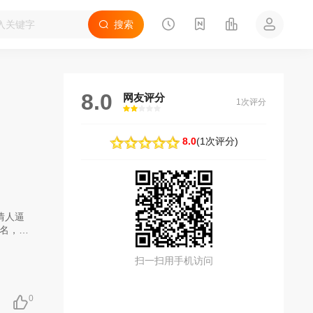
搜索
8.0
网友评分
1次评分
很差
较差
还行
推荐
力荐
8.0
(
1次评分
)
情人逼
名，不
让乘务
奈挤上
扫一扫用手机访问
中的瘟
车换乘
的青年
0
活轨迹