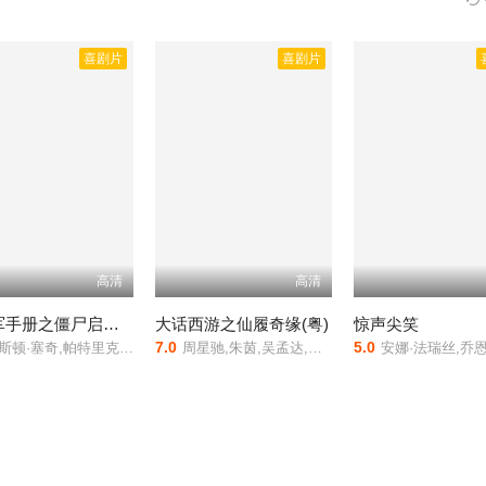
功吃尽苦头，但这个混身透着傻气的青年却用自己真诚与乐观感染着李成
然而旅途中所遭遇的种种却影响着两人之后的生活…… 本片由香港资深
小璐,左小等人主演的,于2010年上映。
相关赞助院线：策驰影院，星辰影
喜剧片
喜剧片
线观看。
高清
高清
童子军手册之僵尸启示录
大话西游之仙履奇缘(粤)
惊声尖笑
7.0
5.0
顿·塞奇,帕特里克·施瓦辛格,泰伊·谢里丹
周星驰,朱茵,吴孟达,莫文蔚,罗家英
安娜·法瑞丝,乔恩·亚伯拉罕斯,马龙·韦恩斯,戴夫·谢里登,