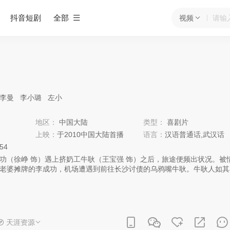
抖音短剧
全部
视频
李曼
李小璐
左小
地区：
中国大陆
类型：
喜剧片
上映：
于2010中国大陆首播
语言：
汉语普通话,武汉话
:54
（徐峥 饰）遇上挤奶工牛耿（王宝强 饰）之后，旅途便频出状况。被
老婆摊牌的李成功，机场遭遇到前往长沙讨债的乌鸦嘴牛耿。牛耿人如其
且透出一股傻气。先是登机前安检一口气喝完一大罐牛奶，后来又飞机上
易折腾到飞机到达长沙上空，结果让他咒得因长沙大雪飞机被迫返航。无
李成功刚松了一口气，却又一次在人群中看到牛耿。牛耿就像李成功生命
“金口一开”，便会出现如他所言的意外。由于途中的频频意外，两人从火
爬上拖拉机。尽管牛耿的乌鸦嘴让李成功吃尽苦头，但这个混身透着傻气
天涯资源
乐观感染着李成功。一路的颠簸之后，两人最终到达长沙又回到各自的生