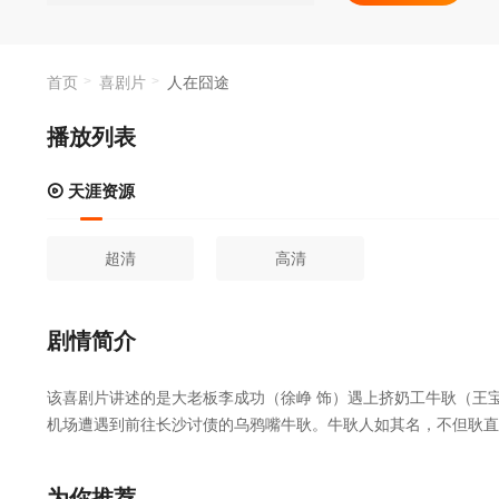
中去，然而旅途
监制...
首页
喜剧片
人在囧途
播放列表
天涯资源
超清
高清
剧情简介
该喜剧片讲述的是大老板李成功（徐峥 饰）遇上挤奶工牛耿（王
机场遭遇到前往长沙讨债的乌鸦嘴牛耿。牛耿人如其名，不但耿直
机上让乘务员开窗，好不容易折腾到飞机到达长沙上空，结果让他
气，却又一次在人群中看到牛耿。牛耿就像李成功生命中的瘟神一
为你推荐