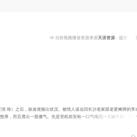
中所遭遇的种种却影响着两人之后的生活…… 本片由香港资深电影人文
当前视频播放资源来源
天涯资源
- 提供为您
宝强 饰）之后，旅途便频出状况。被情人逼迫回长沙老家跟老婆摊牌的李
憨厚，而且透出一股傻气。先是登机前安检一口气喝完一大罐牛奶，后来
咒得因长沙大雪飞机被迫返航。无奈挤上火车硬座车厢的李成功刚松了一
样，只要他“金口一开”，便会出现如他所言的意外。由于途中的频频意外