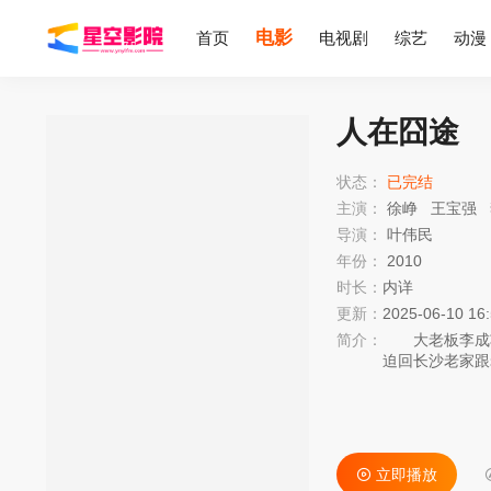
电影
首页
电视剧
综艺
动漫
人在囧途
状态：
已完结
主演：
徐峥
王宝强
导演：
叶伟民
年份：
2010
时长：
内详
更新：
2025-06-10 16
简介：
大老板李成功
迫回长沙老家跟
但耿直憨厚，而
员开窗，好不容
火车硬座车厢的
神一样，只要他
巴士，又从巴士
立即播放
却用自己真诚与