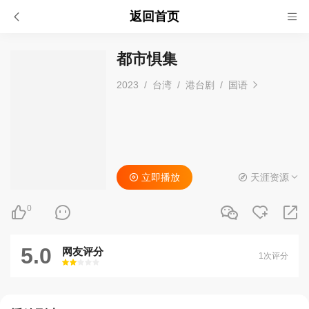
返回首页
都市惧集
2023
/
台湾
/
港台剧
/
国语
立即播放
天涯资源
0
5.0
网友评分
1次评分
很差
较差
还行
推荐
力荐