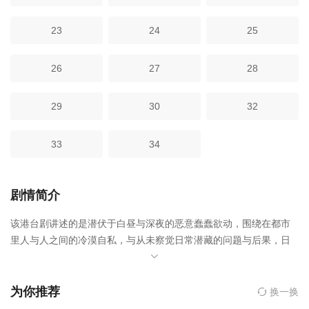
23
24
25
26
27
28
29
30
32
33
34
剧情简介
该港台剧讲述的是潜伏于白昼与深夜的恶意蠢蠢欲动，围绕在都市
里人与人之间的冷漠自私，与从未察觉日常潜藏的问题与后果，日
常无声的街巷、人声鼎沸的商圈、表面宁静的住宅大楼，透过每集
不一样的都市场域，直窥种种细思极恐的核心，你所不知的恐惧事
件随时发生，都市惧集是由李俊宏执导,许玮甯,刘品言,林柏宏,邵奕
为你推荐
换一换
玫,曾沛慈,曾少宗,邵雨薇,傅孟柏,高英轩,王渝萱,初孟轩,李劭婕等人