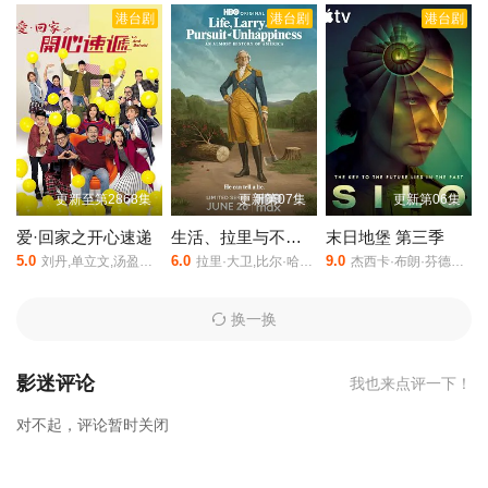
港台剧
港台剧
港台剧
主演的,于2023年上映。
相关赞助院线：策驰影院，星辰影院，星空
影院，西瓜影院，抖音短剧视频等40集全集完整版资源免费在线观
看。
更新至第2868集
更新第07集
更新第06集
爱·回家之开心速递
生活、拉里与不快乐的追求：一部美国史
末日地堡 第三季
5.0
6.0
9.0
刘丹,单立文,汤盈盈,吕慧仪,罗乐林,马贯东,苏韵姿,周嘉洛,陈浚霆,吴伟豪
拉里·大卫,比尔·哈德尔,凯瑟琳·哈恩,林-曼努尔·米兰达,乔恩·哈姆,西恩·海耶斯,安娜·奥斯奥拉,苏茜·伊斯曼,Jake,Reiner,巴拉克·奥巴马,Misha,Suvorov,Vincent,Vaughan
杰西卡·布朗·芬德利,科曼,丽贝卡·弗格森,阿什利·祖克曼,杰西卡·亨维克,马特·克拉文,哈丽特·瓦尔特,莫文·克里斯蒂,科林·汉克斯,肖恩·麦克雷,里克·戈麦斯,里德·伯尼,劳拉·伊内斯,才那扎·乌奇,亚历山大·莱利,克莱尔·珀金斯,阿维·纳什,雷米·米尔纳,史蒂夫·扎恩,比利·波斯尔思韦特
换一换
影迷评论
我也来点评一下！
对不起，评论暂时关闭