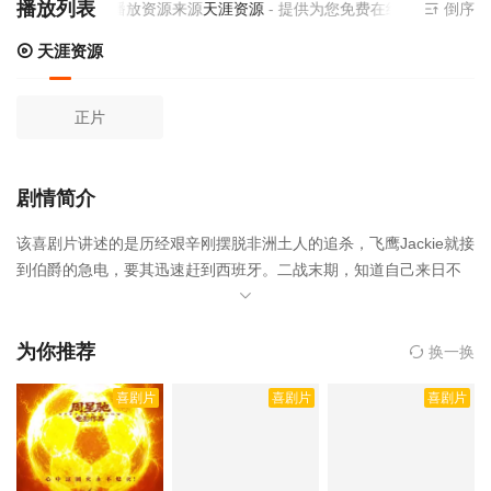
播放列表
当前视频播放资源来源
天涯资源
- 提供为您免费在线观看播放飞
倒序
天涯资源
正片
剧情简介
该喜剧片讲述的是历经艰辛刚摆脱非洲土人的追杀，飞鹰Jackie就接
到伯爵的急电，要其迅速赶到西班牙。二战末期，知道自己来日不
多的德国纳粹把在欧洲抢掠所得的数万吨黄金隐藏在了非洲撒哈拉
大沙漠一个秘密基地，伯爵急电Jackie，正是要其配合冷艳的考古专
家Ada再赴非洲寻找这批黄金，途中，藏金副官的外孙女Elsa加入寻
为你推荐
换一换
宝队伍。费尽艰辛终抵大沙漠后，Jackie一行人于一次意外无意发现
喜剧片
喜剧片
喜剧片
了藏金基地，而就在他们欣喜若狂之际，一个神秘大汉突然出现，
一场生死博斗遂即展开。，飞鹰计划是由成龙执导,成龙,郑裕玲,依华
歌宝,池田昌子,阿尔多·桑布雷利等人主演的,于1991年上映。
相关赞
助院线：策驰影院，星辰影院，星空影院，西瓜影院，抖音短剧视