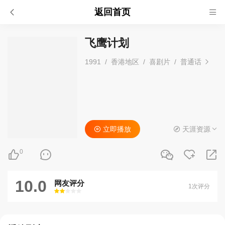
返回首页
飞鹰计划
1991
/
香港地区
/
喜剧片
/
普通话
立即播放
天涯资源
0
10.0
网友评分
1次评分
很差
较差
还行
推荐
力荐