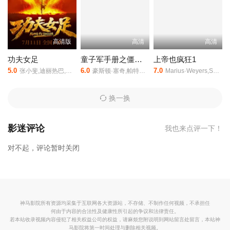
频等40集全集完整版资源免费在线观看。
高清版
高清
高清
功夫女足
童子军手册之僵尸启示录
上帝也疯狂1
5.0
6.0
7.0
张小斐,迪丽热巴,张艺兴,刘嘉玲,佐藤健,艾米,雪野,蔡思贝,胡予安,倪好,赵丽娜,欧阳靖,张继聪,欧阳万成,陈旻,李卓媚,秦鹏飞,张天一,孙子七,洪蕾,施予斐,景如洋,李奕臻,赖迦童,葛依萱,王奕彤,马睎悦,邹霞,崔桐侥,张娣,张琪,房岩,邓月平,查恩雅·麦克洛里,许君聪,门腔,冯勉恒,唐香玉,李明远,苗溢伦,鄂靖文,AVANTGARDEY,张美娥,那迪,冯禧
豪斯顿·塞奇,帕特里克·施瓦辛格,泰伊·谢里丹
Marius·Weyers,Sandra·Prinsloo,历苏,Louw·Verwey,Michael·Thys
换一换
影迷评论
我也来点评一下！
对不起，评论暂时关闭
神马影院所有资源均采集于互联网各大资源站，不存储、不制作任何视频，不承担任
何由于内容的合法性及健康性所引起的争议和法律责任。
若本站收录视频内容侵犯了相关权益公司的权益，请麻烦您附说明到网站留言处留言，本站神
马影院将第一时间处理与删除相关视频。