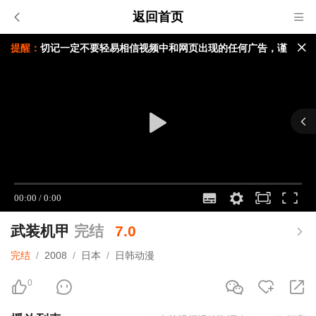
返回首页
提醒：
切记一定不要轻易相信视频中和网页出现的任何广告，谨
防上当受骗与本站无关!
如果无法播放请重新点击刷新页面，或者切换线路。
视频载入速度跟您本地网速有关，请耐心等待几秒钟。
武装机甲
完结
7.0
完结
/
2008
/
日本
/
日韩动漫
0