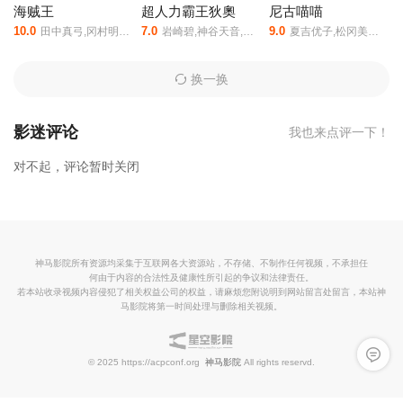
海贼王
超人力霸王狄奧
尼古喵喵
10.0
7.0
9.0
田中真弓,冈村明美,中井和哉,山口胜平,平田广明,大谷育江,山口由里子,矢尾一树,长岛雄一,池田秀一,古川登志夫,古谷彻,大塚周夫,津嘉山正种,草尾毅,大场真人,宝龟克寿,园部启一,柴田秀胜,中博史,阪口大助,竹内顺子,千叶繁,三石琴乃,挂川裕彦,堀秀行,田中秀幸,大友龙三郎,有本钦隆,大塚明夫,玄田哲章,小山茉美,土井美加,野田顺子,渡边美佐,野上尤加奈,林原惠美,水树奈奈,园崎未惠,西原久美子
岩崎碧,神谷天音,中田乃爱,上村侑,森本龙马,小林优,槙田雄司,福岛莉拉
夏吉优子,松冈美里,船户百合绘,清水彩香,井泽诗织,明智璃子,稻田彻
第22集
第23集
第24集
换一换
第25集
第26集
影迷评论
我也来点评一下！
对不起，评论暂时关闭
神马影院所有资源均采集于互联网各大资源站，不存储、不制作任何视频，不承担任
何由于内容的合法性及健康性所引起的争议和法律责任。
若本站收录视频内容侵犯了相关权益公司的权益，请麻烦您附说明到网站留言处留言，本站神
马影院将第一时间处理与删除相关视频。
留言反
© 2025 https://acpconf.org
神马影院
All rights reservd.