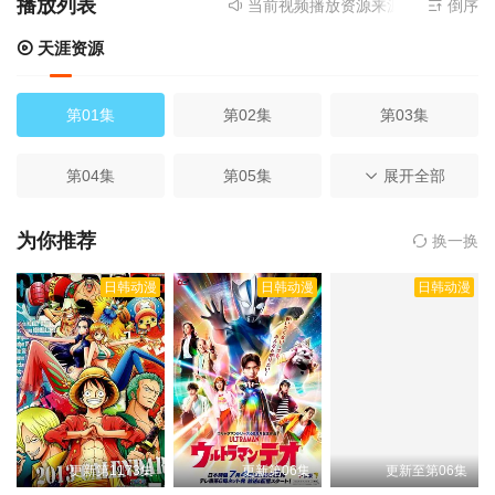
播放列表
当前视频播放资源来源
天涯资源
倒序
- 
天涯资源
第01集
第02集
第03集
第04集
第05集
第06集
展开全部
第07集
第08集
第09集
为你推荐
换一换
日韩动漫
日韩动漫
日韩动漫
第10集
第11集
第12集
第13集
第14集
第15集
第16集
第17集
第18集
更新第1173集
更新第06集
更新至第06集
第19集
第20集
第21集