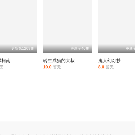
更新第1269集
更新至40集
更新至
探柯南
转生成猫的大叔
鬼人幻灯抄
10.0
8.0
无
暂无
暂无