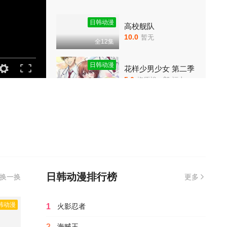
第11集
第12集
日韩动漫
高校舰队
10.0
暂无
全12集
第13集
第14集
日韩动漫
花样少男少女 第二季
第15集
第16集
5.0
梅原裕一郎,福山润,内山昂辉,八代拓,日野聪,驹田航,川岛零士,夏吉优子,西山宏太朗,山根绮,户谷菊之介,古屋亚南
更新第07集
第17集
第18集
日韩动漫
我独自盗墓
6.0
细谷佳正,早见沙织,入野自由,诹访部顺一
更新至05集
第19集
第20集
日韩动漫
花样少男少女第二季
第21集
第22集
6.0
山根绮,八代拓,户谷菊之介,梅原裕一郎,福山润,川岛零士,内山昂辉,驹田航,古屋亚南,日野聪,水中雅章,榎木淳弥,子安武人
更新至第07集
日韩动漫排行榜
换一换
更多
第23集
第24集
日韩动漫
花仙子之魔法香对论
韩动漫
1
火影忍者
5.0
李哎,姜白叶,齐璇,马斑马,江时暖,颜辉,叮当,司小幽,江月,萧秋子,黎筱濛,戈昕宇,黄玮,小连杀,任景行,刘渕,李沈倩,张啸雨,崔轶辰,王辅平,吴童,斯诺,王世旸
更新至第20集
第25集
第26集
2
海贼王