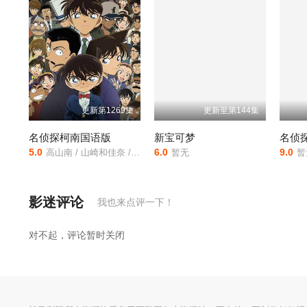
更新第1269集
更新至第144集
名侦探柯南国语版
新宝可梦
名侦
5.0
6.0
9.0
高山南 / 山崎和佳奈 / 神谷明 / 小山力也 / 林原惠美 / 山口胜平 / 田中秀幸 / 岛本须美 / 绪方贤一 / 堀川亮 / 松井菜樱子 / 宫村优子 / 岩居由希子 / 大谷育江 / 高木涉 / 高岛雅罗 / 堀之纪 / 立木文彦 / 小山茉美 / 三石琴乃 / 置鲇龙太郎 / 日高法子 / 池田秀一 / 古谷彻
暂无
暂
影迷评论
我也来点评一下！
对不起，评论暂时关闭