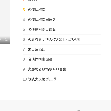
日韩动漫
Candy Caries蛀在糖糖里
3
名侦探柯南
5.0
内详
更新第16集
4
名侦探柯南国语版
日韩动漫
我独自盗墓动漫
5
名侦探柯南日语版
9.0
细谷佳正,早见沙织,入野自由,诹访部顺一
更新至第05集
6
火影忍者：博人传之次世代继承者
13集
日韩动漫
雷霆三人行
7
末日后酒店
7.0
铃代纱弓,川井田夏海,秋山绘理,蜜蜂穗香
更新至第05集
8
名侦探柯南国语
日韩动漫
乙女游戏世界对路人角色很不友好 第二季
9
火影忍者剧场版1-11合集
8.0
大冢刚央,市之濑加那,菲鲁兹·蓝,石田彰,佐仓绫音,铃村健一,鸟海浩辅,立花慎之介,游佐浩二,桧山修之,竹内顺子,大原沙耶香,雨宫天,小仓唯,宇垣秀成,黑田崇矢
更新第05集
10
战队大失格 第二季
日韩动漫
女主角？圣女？不，我是杂役女仆（自豪）
10.0
小野友树,日笠阳子,大久保瑠美,堀江瞬,天崎滉平,仲村宗悟,宫本侑芽
更新第07集