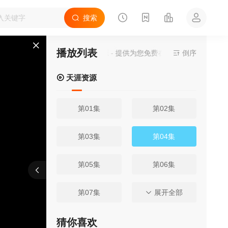
搜索
播放列表
当前视频播放资源来源
天涯资源
- 提供为您免费在线观看播放武装机甲动
倒序
天涯资源
第01集
第02集
第03集
第04集
第05集
第06集
报错
刷新
上一集
下一集
第07集
第08集
展开全部
第09集
第10集
猜你喜欢