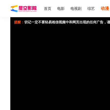
动漫
首页
电影
电视剧
综艺
提醒：
切记一定不要轻易相信视频中和网页出现的任何广告，谨
如果无法播放请重新点击刷新页面，或者切换线路。
视频载入速度跟您本地网速有关，请耐心等待几秒钟。