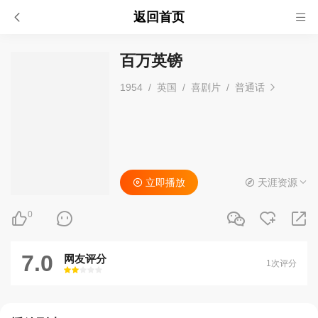
返回首页
百万英镑
1954
/
英国
/
喜剧片
/
普通话
立即播放
天涯资源
0
7.0
网友评分
1次评分
很差
较差
还行
推荐
力荐