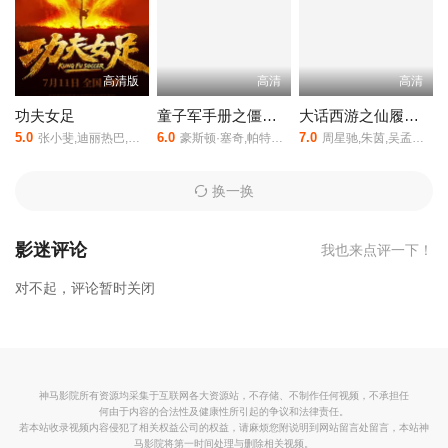
仅如此，这位幸运的小伙子还取到了一位好妻子和三万英镑的银行
利息，从此以后过着非常幸福的生活。，百万英镑是由罗纳德·尼姆
执导,格利高里·派克,Ronald,Squire,乔伊丝·格伦菲尔,简·格里菲思等
高清版
高清
高清
人主演的,于1954年上映。
相关赞助院线：策驰影院，星辰影院，星
空影院，西瓜影院，抖音短剧视频等40集全集完整版资源免费在线
功夫女足
童子军手册之僵尸启示录
大话西游之仙履奇缘(粤)
观看。
5.0
6.0
7.0
张小斐,迪丽热巴,张艺兴,刘嘉玲,佐藤健,艾米,雪野,蔡思贝,胡予安,倪好,赵丽娜,欧阳靖,张继聪,欧阳万成,陈旻,李卓媚,秦鹏飞,张天一,孙子七,洪蕾,施予斐,景如洋,李奕臻,赖迦童,葛依萱,王奕彤,马睎悦,邹霞,崔桐侥,张娣,张琪,房岩,邓月平,查恩雅·麦克洛里,许君聪,门腔,冯勉恒,唐香玉,李明远,苗溢伦,鄂靖文,AVANTGARDEY,张美娥,那迪,冯禧
豪斯顿·塞奇,帕特里克·施瓦辛格,泰伊·谢里丹
周星驰,朱茵,吴孟达,莫文蔚,罗家英
换一换
影迷评论
我也来点评一下！
对不起，评论暂时关闭
神马影院所有资源均采集于互联网各大资源站，不存储、不制作任何视频，不承担任
何由于内容的合法性及健康性所引起的争议和法律责任。
若本站收录视频内容侵犯了相关权益公司的权益，请麻烦您附说明到网站留言处留言，本站神
马影院将第一时间处理与删除相关视频。