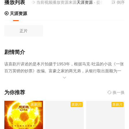
播放列表
当前视频播放资源来源
天涯资源
- 提供为您免费在
倒序
天涯资源
正片
剧情简介
该喜剧片讲述的是本片拍摄于1953年，根据马克·吐温的小说《一张
百万英镑的钞票》改编。富豪之家的两兄弟，从银行取出面额为一
百万英镑的钞票，想以此验证一个穷人拿到这张巨额钞票的结局。
哥哥认为这张钞票对一个穷人毫无价值，最终他还是会穷困潦倒；
而弟弟则认为他会因为这张钞票摆脱困境过上富足的生活。为了证
为你推荐
换一换
明各自的理论的正确的，兄弟两人为此打起了赌。他们将这张钞票
喜剧片
喜剧片
喜剧片
留给穷困潦倒的美国小伙子亨利·亚当斯（格利高里·派克 Gregory P
eck 饰）后出国旅行了，留下对未来一片迷茫的亨利。人们对这位突
然暴富的罕见富翁，竟拼命地拉拢他，从免费吃饭，买衣服，到免
费住宿，一个个像乞丐一样讨好他，并不断提高他的社会地位。不