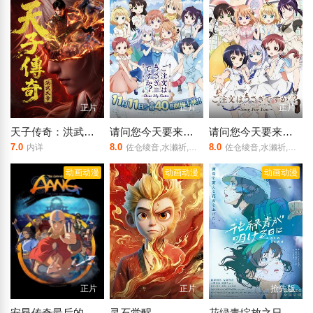
正片
正片
正片
天子传奇：洪武大帝
请问您今天要来点兔子吗剧场版
请问您今天要来点兔子吗 Sing for You
7.0
8.0
8.0
内详
佐仓绫音,水濑祈,种田梨沙
佐仓绫音,水濑祈,种田梨沙
动画动漫
动画动漫
动画动漫
正片
正片
抢先版
安昂传奇最后的气宗
灵石觉醒
花绿青绽放之日