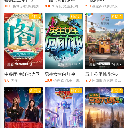
10.0
8.0
5.0
庞博,郭麒麟,黄渤,马思纯
李飞,陆虎,左航,阎鹤祥,朱志鑫,苏新皓,张极,张泽禹
谢霆锋,张勇,郑永麒,陈晓卿,李诞,屈雨瑜,杨艳彬,黎子安
科幻片
科幻片
科幻片
更新20260807加更版第8期
更新20260807
更新20260807特辑5
中餐厅·南洋拾光季
男生女生向前冲
五十公里桃花坞6
8.0
10.0
7.0
内详
余声,白羽,王小川,王乐乐,宋秋熠,张亚群
阿如那,萧敬腾,滕哲,袁咏仪,彭冠英,周涛,徐若晗,贺峻霖,李雪琴,王子奇,陈鑫海,方媛,徐志胜,李嘉琦,庾恩利
科幻片
科幻片
科幻片