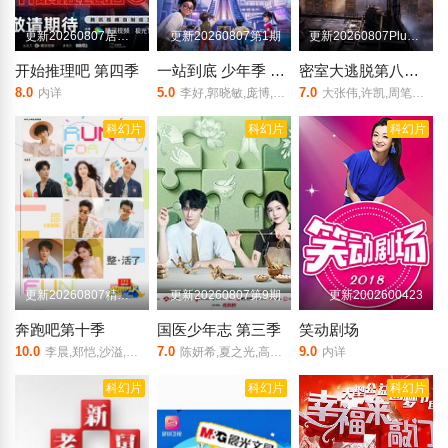
更新20260807居民采访第9期
更新20260807第1期
更新20260807Plus版第3期
开始推理吧 第四季
一站到底 少年季 第2季
密室大逃脱第八季大神版
8.0
5.0
7.0
内详
李好,郭晓敏,庞博,黄圣依,张雨绮,伊能静,李雪琴,,陈铭,王昱珩,,
大张伟,许凯,周笔畅,彭昱畅,张真源,陈哲远
科幻片
科幻片
科幻片
更新20260807精华版
更新20260807第9期
更新2002600423
奔跑吧第十季
国医少年志 第三季
笑动剧场
10.0
7.0
9.0
李晨,郑恺,沙溢,白鹿,范丞丞,张真源,孟子义,李昀锐
陈妍希,夏之光,高卿尘,李雅娟
内详
科幻片
科幻片
科幻片