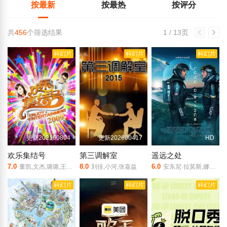
按最新
按最热
按评分
共
456
个筛选结果
1 / 13页
科幻片
科幻片
科幻片
更新202160804
更新202600417
HD
欢乐集结号
第三调解室
遥远之处
7.0
8.0
6.0
董凯,文杰,璐璐,王旭,王群
刘佳,小河,张嘉益
安东尼·拉莫斯,娜奥米·斯科特,克里斯托弗·海维尤,扎克瑞·昆图,Izzy Jones,Leon Nurse-Joseph,Milan Walls-Smith,Paisley Roemer
科幻片
科幻片
科幻片