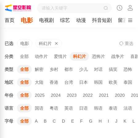
电影
首页
电视剧
综艺
动漫
抖音短剧
留言
已选
电影
科幻片
重
选
分类
全部
动作片
爱情片
科幻片
恐怖片
战争片
喜
类型
全部
解密
乡村
都市
少儿
对话
搞笑
恐怖
地区
全部
大陆
香港
台湾
日本
韩国
欧美
泰国
年份
全部
2025
2024
2023
2022
2021
2020
20
语言
全部
国语
粤语
英语
日语
韩语
泰语
法语
字母
全部
A
B
C
D
E
F
G
H
I
J
K
L