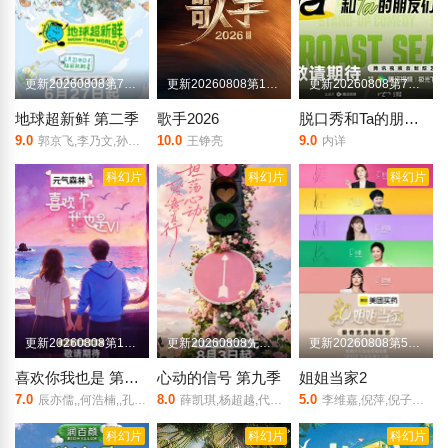
更新20260808第7期上
更新20260808第12期纯享版
更新20260808第7期下
地球超新鲜 第二季
歌手2026
脱口秀和Ta的朋友们 第三季
9.0
10.0
9.0
郭京飞,李乃文,孙红雷,王玉雯,陈星旭,刘宇宁,林一,龚俊
王铮亮
内详
科幻片
科幻片
科幻片
更新20260808第10期陪看
更新20260808先导陪看下
更新20260808第5期上
喜欢你我也是 第六季
心动的信号 第九季
姐姐当家2
7.0
8.0
5.0
辰亦儒,,何浩楠,,孔雪儿,美娜,王一珩,张馨予
薛凯琪,杨超越,代旭,杜海涛,张纯烨
李维嘉,倪萍,倪子君,张泉灵,杜华,房主任,冉莹颖,小鹿,徐梦桃
科幻片
科幻片
科幻片