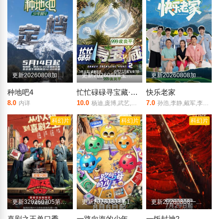
更新20260808加更版第13期
更新20260808宝藏挖呀挖第7期
更新20260808加更第7期
种地吧4
忙忙碌碌寻宝藏·双人成行季
快乐老家
8.0
10.0
7.0
内详
杨迪,庞博,武艺,田曦薇,王安宇,黄子弘凡,李维嘉,黄明昊,胡一天,吴昕,孙阳,孙阳,Sunny,Sun
孙浩,李静,戴军,李维嘉,沈凌,吴昕,武艺,高旭
科幻片
科幻片
科幻片
更新320260705第1期加更
更新20260808第1期加更
更新20260808一饭小馆第2期
喜剧之王单口季第三季
一路向海的少年
一饭封神2