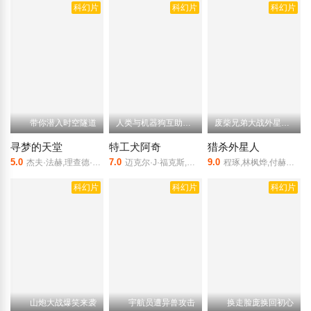
科幻片
科幻片
科幻片
带你潜入时空隧道
人类与机器狗互助成长的故事
废柴兄弟大战外星入侵者
寻梦的天堂
特工犬阿奇
猎杀外星人
5.0
7.0
9.0
杰夫·法赫,理查德·泰森,杰克·科尔曼
迈克尔·J·福克斯,凯瑟琳·伊莎贝尔,罗宾·邓恩,乔纳森·怀特赛尔,法拉赫·阿维瓦
程琢,林枫烨,付赫安琪,王煜凯
科幻片
科幻片
科幻片
山炮大战爆笑来袭
宇航员遭异兽攻击
换走脸庞换回初心