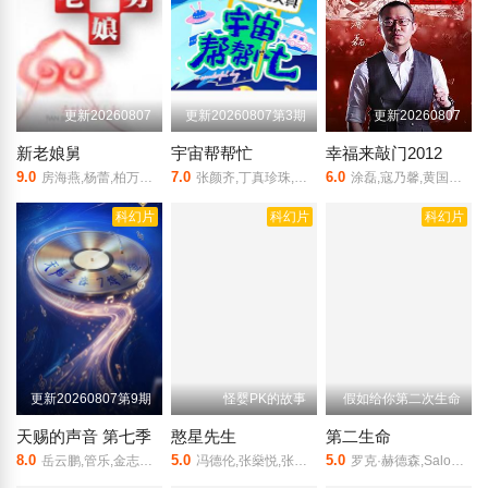
更新20260807
更新20260807第3期
更新20260807
新老娘舅
宇宙帮帮忙
幸福来敲门2012
9.0
7.0
6.0
房海燕,杨蕾,柏万青,万峰,黄飞珏,裴蓁,冯红梅,张兆国,黄红梅,蔚兰
张颜齐,丁真珍珠,井胧,余宇涵
涂磊,寇乃馨,黄国伦,赵小叶,大兵
科幻片
科幻片
科幻片
更新20260807第9期
怪婴PK的故事
假如给你第二次生命
天赐的声音 第七季
憨星先生
第二生命
8.0
5.0
5.0
岳云鹏,管乐,金志文,杨丞琳,陈楚生,郁可唯,周笔畅,欧阳娜娜,陈欢,王铮亮,欢子,孙楠,黄子弘凡,姚晓棠,穆祉丞,黄霄云
冯德伦,张燊悦,张达明,葛民辉
罗克·赫德森,Salome,Jens,John,Randolph