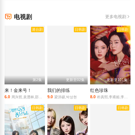
电视剧
更多电视剧
港台剧
日韩剧
日韩剧
第2集
更新至02集
更新至101集
来！金来号！
我们的排练
红色珍珠
6.0
9.0
8.0
周兴哲,袁澧林,邵雨薇,林思宇,黄冠智,王识贤,林敬伦,吴思贤,叶子绮
梁洪硕,박성현
朴真熙,李甫姫,李元宗,韩振熙,李应敬,李代延,金惠仙,金宣敬,이정용,채빈
日韩剧
日韩剧
日韩剧