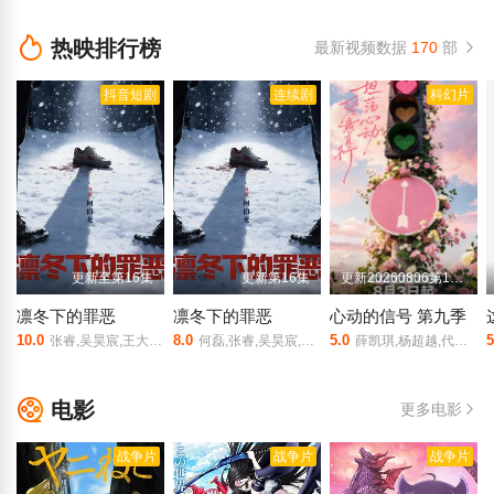
热映排行榜
最新视频数据
170
部
抖音短剧
连续剧
科幻片
更新至第16集
更新第16集
更新20260806第1期加更上
凛冬下的罪恶
凛冬下的罪恶
心动的信号 第九季
10.0
8.0
5.0
5
张睿,吴昊宸,王大奇,孙之鸿,洪冰瑶,肖涵,嘉泽,李蒲赫,左腾云,何磊,王心嫚,李繁,苏宥辰,刘佳萌,洪爽,刘亭希,窦新豪,刘伟峰,刘朔豪,徐章
何磊,张睿,吴昊宸,洪爽,王大奇,嘉泽,孙之鸿,肖涵,左腾云,刘伟峰,王心嫚,窦新豪,苏宥辰,李繁,刘亭希,刘朔豪,洪冰瑶,刘佳萌,李蒲赫,徐章
薛凯琪,杨超越,代旭,杜海涛,张纯烨
电影
更多电影
战争片
战争片
战争片