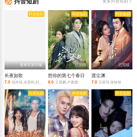
抖音短剧
更多抖音短剧
抖音短剧
抖音短剧
抖音短剧
更新至第20集
已完结
已完结
长夜如歌
想你的第七个春日
渡尘渊
7.0
8.0
7.0
胡亦瑶,张景昀,刘尚麟,俐乐,汪子夕
王晨鹏,卢鹿鹿
王星玮,徐轸轸
抖音短剧
抖音短剧
抖音短剧