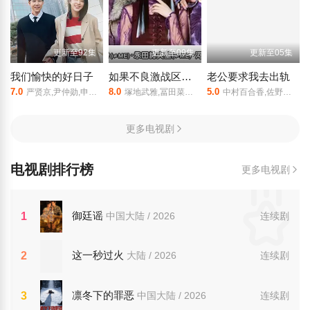
更新至92集
更新至09集
更新至05集
我们愉快的好日子
如果不良激战区的四天王转生成了偶像团体
老公要求我去出轨
7.0
8.0
5.0
严贤京,尹仲勋,申正允,尹多英,金惠玉,鲜于在德,尹多勋,文喜京,李商淑,郑孝彬,李家豪,郑永琡
塚地武雅,冨田菜々風,櫻井もも,鈴木瞳美,蟹沢萌子,谷崎早耶,本田珠由記,落合希来里,尾木波菜,永田詩央里,河口夏音,川中子奈月心
中村百合香,佐野玲於,山野海,叶山奖之,滨津隆之,桥本美敦子,横野堇
更多电视剧
电视剧排行榜
更多电视剧
御廷谣
1
中国大陆 / 2026
连续剧
这一秒过火
2
大陆 / 2026
连续剧
凛冬下的罪恶
3
中国大陆 / 2026
连续剧