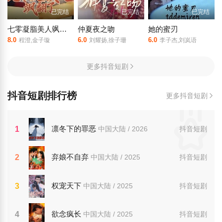
已完结
已完结
已完结
七零凝脂美人飒翻了
仲夏夜之吻
她的蜜刃
8.0
6.0
6.0
程澄,金子璇
刘耀扬,徐子珊
李子杰,刘岚语
更多抖音短剧
抖音短剧排行榜
更多抖音短剧
凛冬下的罪恶
1
中国大陆 / 2026
抖音短剧
弃娘不自弃
2
中国大陆 / 2025
抖音短剧
权宠天下
3
中国大陆 / 2025
抖音短剧
欲念疯长
4
中国大陆 / 2025
抖音短剧