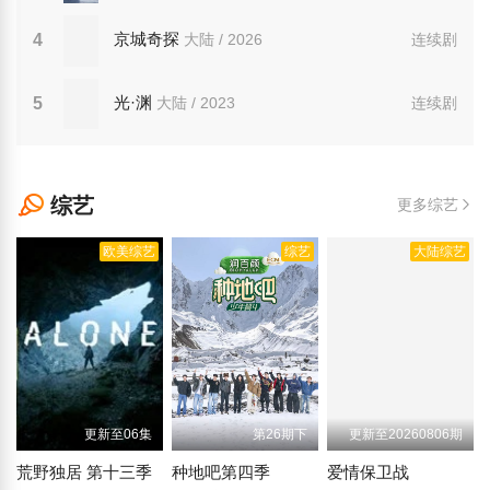
京城奇探
4
大陆 / 2026
连续剧
光·渊
5
大陆 / 2023
连续剧
综艺
更多综艺
欧美综艺
综艺
大陆综艺
更新至06集
第26期下
更新至20260806期
荒野独居 第十三季
种地吧第四季
爱情保卫战