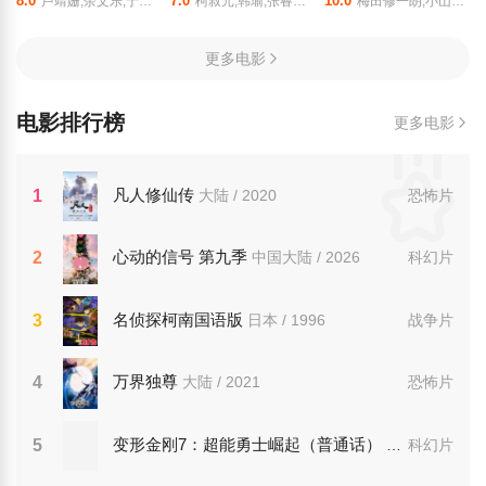
8.0
7.0
10.0
卢靖姗,余文乐,于文文,蒋璐霞,屈菁菁,张溯哲,朱烁燃,明子煜,褚旭,亮月儿,王飞斐,常丹丹,金丽慧子,潘羞月,朱庭辰,叶彤,凡尼达·宾蒂·伊姆兰,曹操,喻亢,杰布,于晓光,陶慧敏,周惠林,高曙光,王若麟,刘屹宸,基诺,尚馨
柯叔元,韩瑜,张睿家,杨子仪
梅田修一朗,小山内怜央,白石晴香,加藤英美里,平川大辅,东地宏树,福原绫香
更多电影
电影排行榜
更多电影
凡人修仙传
1
大陆 / 2020
恐怖片
心动的信号 第九季
2
中国大陆 / 2026
科幻片
名侦探柯南国语版
3
日本 / 1996
战争片
万界独尊
4
大陆 / 2021
恐怖片
变形金刚7：超能勇士崛起（普通话）
5
美国 / 2023
科幻片