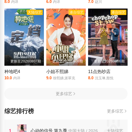
8.0
6.0
7.0
内详
内详
赵川
大陆综艺
港台综艺
港台综艺
更新至20260807期
更新至20260806期
更新至20260806期
种地吧4
小姐不熙娣
11点热吵店
10.0
9.0
8.0
内详
徐熙娣,派翠克
沈玉琳,殷悦
更多综艺
综艺排行榜
更多综艺
心动的信号 第九季
1
中国大陆 / 2026
大陆综艺