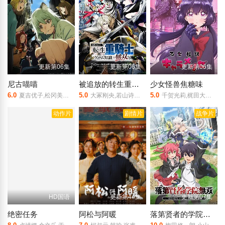
更新第06集
更新第06集
更新第06集
尼古喵喵
被追放的转生重骑士用游戏知识开无双
少女怪兽焦糖味
6.0
5.0
5.0
夏吉优子,松冈美里,船户百合绘,清水彩香,井泽诗织,明智璃子,稻田彻
大冢刚央,若山诗音,阿部菜摘子
千贺光莉,梶田大嗣,关根明良,白石晴香,三石琴乃,小西克幸,松井惠理子
动作片
剧情片
战争片
HD国语
更新第44集
更新第07集
绝密任务
阿松与阿暖
落第贤者的学院无双 第二回转生，S等级作弊魔术师冒险记