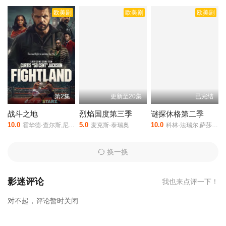
特等人主演的,于2022年上映。
相关赞助院线：策驰影院，星辰影
欧美剧
欧美剧
欧美剧
院，星空影院，西瓜影院，抖音短剧视频等40集全集完整版资源免
费在线观看。
第2集
更新至20集
已完结
战斗之地
烈焰国度第三季
谜探休格第二季
10.0
5.0
10.0
霍华德·查尔斯,尼古拉斯·平诺克,黛博拉·艾里德
麦克斯·泰瑞奥
科林·法瑞尔,萨莎·卡莱,托尼·达尔顿,劳拉·唐奈里,布赖恩·吉利斯,河镇,雷蒙德·李,杰克·托帕利安,谢伊·惠格姆,艾琳·吴
换一换
影迷评论
我也来点评一下！
对不起，评论暂时关闭