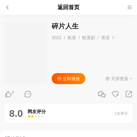
返回首页
碎片人生
2022
/
欧美
/
欧美剧
/
英语
立即播放
天涯资源
0
8.0
网友评分
1次评分
很差
较差
还行
推荐
力荐