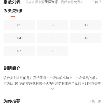
播放列表
当前视频播放资源来源
天涯资源
- 提供为您免费在线观看播放碎
倒序
天涯资源
01
02
03
04
05
06
07
08
剧情简介
该欧美剧讲述的是在乔治亚州一个寂静的小镇上，一次偶然的暴力
行为给 30 岁的安迪奥利弗和她的母亲劳拉带来了意想不到的连锁事
件。渴望得到答案的安迪踏上了危险的横跨美国之旅，并逐渐走进
家人隐藏在内心深处的黑暗秘密。，碎片人生是由明基·斯皮罗执导,
托妮·科莱特,大卫·文翰,杰西卡·巴登,欧玛瑞·哈德威克,贝拉·希思科
为你推荐
换一换