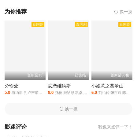
表凶悍很像不法分子的Yeo-Yak发生关系。在跟Yeo-Yak419后，Wa
ndee想要再找Yeo-Yak做，但是Yeo-Yak已经有喜欢的人了并准备表
为你推荐
换一换
白所以婉拒了。可是正巧，Yeo-Yak也被喜欢的人拒绝了，伤心加愤
泰国剧
泰国剧
泰国剧
怒的他跑去找wandee，他们成为了长期的床伴。然后...他们换着各
种花样做，接着他们的感情就开始变质了，佳期如许是由坦瓦林·苏
卡皮西特执导,萨朋·阿萨瓦蒙空,萨林·朗那基特,提纳潘·挡堆,苏帕功·
斯里坡通,萨塔布·莱德克,帕查彤·塔那瓦等人主演的,于2024年上映。
相关赞助院线：策驰影院，星辰影院，星空影院，西瓜影院，抖音
短剧视频等40集全集完整版资源免费在线观看。
更新至13
已完结
更新至30集
分诊处
恋恋维纳斯
小娘惹之翡翠山
5.0
8.0
6.0
塔纳朋·扎卢吉塔侬,达维·格凌陂勒
托德.派纳彭.凯桑,廷纳功·普瓦萨迪翁
刘怡伶,张哲通,陈罗密欧,黄暄婷,黄晶玲
换一换
影迷评论
我也来点评一下！