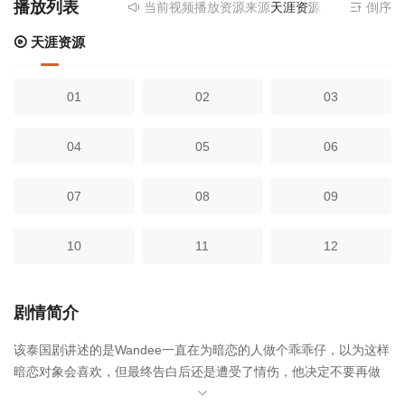
播放列表
当前视频播放资源来源
天涯资源
- 提供为您免
倒序
天涯资源
01
02
03
04
05
06
07
08
09
10
11
12
剧情简介
该泰国剧讲述的是Wandee一直在为暗恋的人做个乖乖仔，以为这样
暗恋对象会喜欢，但最终告白后还是遭受了情伤，他决定不要再做
个乖乖仔了，就叛逆地喝了个烂醉并且在偶遇Yeo-Yak后决定要跟外