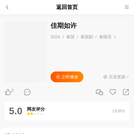
返回首页
佳期如许
2024
/
泰国
/
泰国剧
/
泰国语
立即播放
天涯资源
0
5.0
网友评分
1次评分
很差
较差
还行
推荐
力荐