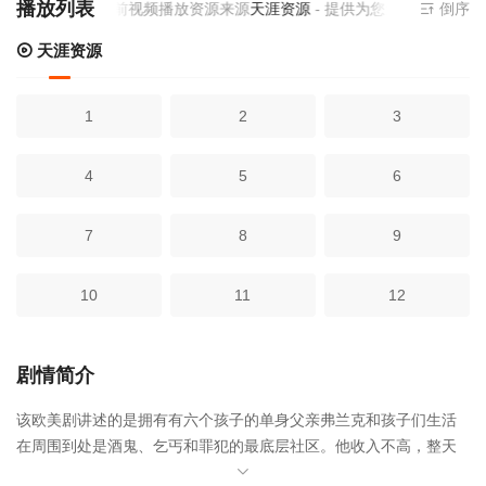
播放列表
当前视频播放资源来源
天涯资源
- 提供为您免费在线观看
倒序
天涯资源
1
2
3
4
5
6
7
8
9
10
11
12
剧情简介
该欧美剧讲述的是拥有有六个孩子的单身父亲弗兰克和孩子们生活
在周围到处是酒鬼、乞丐和罪犯的最底层社区。他收入不高，整天
酗酒，根本不管儿女们的死活，不到20岁的大女儿菲欧娜不得不承