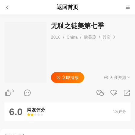
返回首页
无耻之徒美第七季
2016
/
China
/
欧美剧
/
其它
立即播放
天涯资源
0
6.0
网友评分
1次评分
很差
较差
还行
推荐
力荐