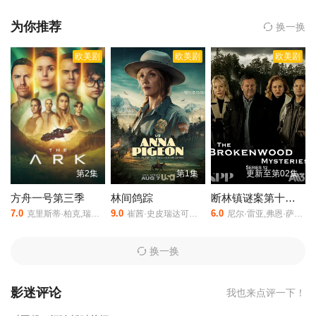
担起照顾五个弟妹以及养家糊口的责任。跨过宿醉的父亲身体争抢
着偷来的早餐；凌晨4点大开着摇滚乐狂欢；纵容邻居在他们的楼梯
为你推荐
换一换
上做爱；这个热闹非凡的家庭忙碌、自由、无法无天、充满冒险。
欧美剧
欧美剧
欧美剧
他们拥有的不多，但他们懂得生活中最重要的是什么……，无耻之
徒美第七季是由John,Wells执导,John,Wells,William,H.,Macy,Jerem
y,Allen,White,Ethan,Cutkosky,Shanola,Hampton,Steve,Howey,Em
ma,Kenney,Christian,Isaiah,Cameron,Monaghan,Noel,Fisher,Kat
e,Miner等人主演的,于2016年上映。
相关赞助院线：策驰影院，星
辰影院，星空影院，西瓜影院，抖音短剧视频等40集全集完整版资
源免费在线观看。
第2集
第1集
更新至第02集
方舟一号第三季
林间鸽踪
断林镇谜案第十二季
7.0
9.0
6.0
克里斯蒂·柏克,瑞斯·里奇,理查德·弗利施曼,瑞安·亚当斯,帕夫莱·耶里尼奇,沙利妮·佩里斯,蒂安娜·乌普切娃,戴安娜·贝穆德斯,贾德兰·马尔科维奇,克里斯蒂娜·沃尔夫,塔玛拉·拉多瓦诺维奇
崔茜·史皮瑞达可斯,翠西亚·希弗,瑞恩·诺斯柯特,库珀·利维
尼尔·雷亚,弗恩·萨瑟兰,克里斯蒂娜·谢尔班·扬达,Jarod Rawiri
换一换
影迷评论
我也来点评一下！