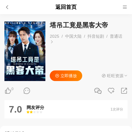
返回首页
塔吊工竟是黑客大帝
2025
/
中国大陆
/
抖音短剧
/
普通话
立即播放
旺旺资源
0
7.0
网友评分
1次评分
很差
较差
还行
推荐
力荐