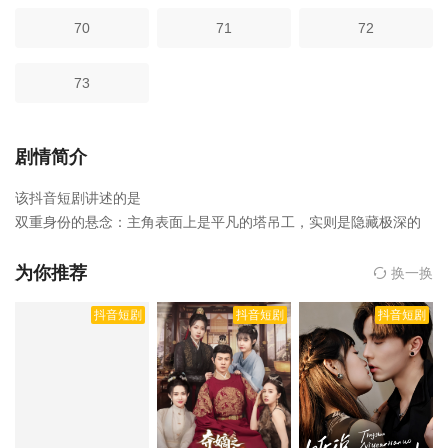
70
71
72
73
剧情简介
该抖音短剧讲述的是
双重身份的悬念：主角表面上是平凡的塔吊工，实则是隐藏极深的
黑客大帝，这一设定贯穿全剧，吸引观众跟随剧情揭开其身世之
谜。
为你推荐
换一换
精彩刺激的黑客行动：主角利用黑客技术，多次展开惊险刺激的行
抖音短剧
抖音短剧
抖音短剧
动，如攻破固若金汤的系统、追回电诈款、捣毁跨国博彩帝国等，
展现了黑客世界的神秘与魅力。
复杂的情感纠葛：剧中主角与多位女性角色有着复杂的情感关系，
如与神秘女子姜尤的关联、与前妻的爱恨情仇、与女警察张婉琳的
携手合作等，这些情感线为剧情增添了丰富的层次。
正义与邪恶的较量：主角凭借自己的智慧和勇气，与各种不法势力