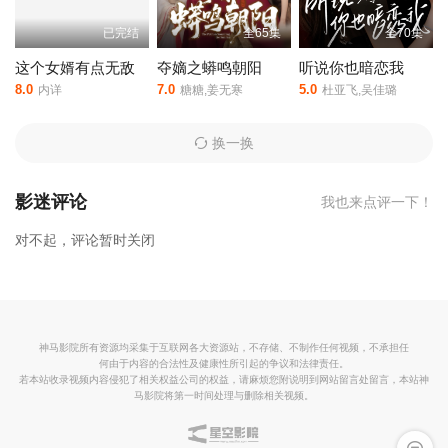
展开斗争，维护正义，传递了积极向上的价值观。
已完结
全65集
全70集
科技与人性探讨：该剧以独特的视角探讨了科技与人性，展现了科
技的力量以及普通人在面对不公时的勇气与智慧。
这个女婿有点无敌
夺嫡之蟒鸣朝阳
听说你也暗恋我
8.0
7.0
5.0
内详
糖糖,姜无寒
杜亚飞,吴佳璐
，塔吊工竟是黑客大帝是由内详执导,潘悦铭,张婉琳等人主演的,于2
025年上映。
相关赞助院线：策驰影院，星辰影院，星空影院，西
换一换
瓜影院，抖音短剧视频等40集全集完整版资源免费在线观看。
影迷评论
我也来点评一下！
对不起，评论暂时关闭
神马影院所有资源均采集于互联网各大资源站，不存储、不制作任何视频，不承担任
何由于内容的合法性及健康性所引起的争议和法律责任。
若本站收录视频内容侵犯了相关权益公司的权益，请麻烦您附说明到网站留言处留言，本站神
马影院将第一时间处理与删除相关视频。