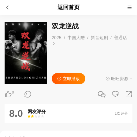
返回首页
双龙逆战
2025
/
中国大陆
/
抖音短剧
/
普通话
立即播放
旺旺资源
0
8.0
网友评分
1次评分
很差
较差
还行
推荐
力荐