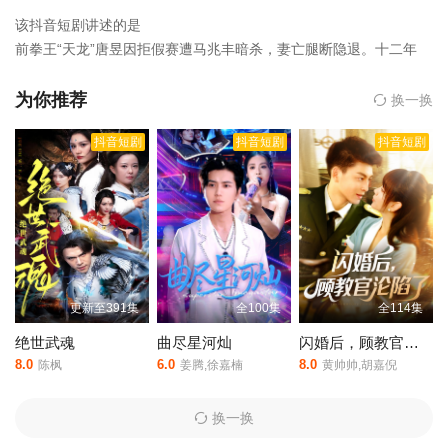
该抖音短剧讲述的是
前拳王“天龙”唐昱因拒假赛遭马兆丰暗杀，妻亡腿断隐退。十二年
后，子唐哲为父治腿打黑拳得罪仇家。唐昱救子暴露，击败仇敌黑
龙。马再使坏嫁祸唐哲，唐昱护子拆阴谋。唐哲入武馆参赛受伤，
为你推荐
换一换
唐昱代战夺冠！
抖音短剧
抖音短剧
抖音短剧
，双龙逆战是由内详执导,李媛菁,乔馨莹等人主演的,于2025年上
映。
相关赞助院线：策驰影院，星辰影院，星空影院，西瓜影院，
抖音短剧视频等40集全集完整版资源免费在线观看。
更新至391集
全100集
全114集
绝世武魂
曲尽星河灿
闪婚后，顾教官沦陷了
8.0
6.0
8.0
陈枫
姜腾,徐嘉楠
黄帅帅,胡嘉倪
换一换