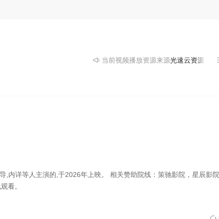
当前视频播放资源来源
光速云资源
- 提
,内详等人主演的,于2026年上映。
相关赞助院线：策驰影院，星辰影
线观看。