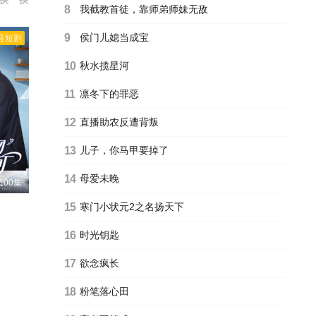
8
我截教首徒，靠师弟师妹无敌
9
侯门儿媳当成宝
音短剧
10
秋水揽星河
11
凛冬下的罪恶
12
直播助农反遭背叛
13
儿子，你马甲要掉了
14
母爱未晚
100集
15
寒门小状元2之名扬天下
16
时光钥匙
17
欲念疯长
18
粉笔落心田