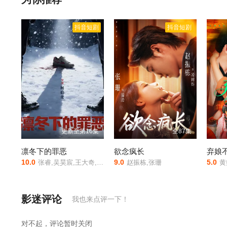
抖音短剧
抖音短剧
更新至第16集
全87集
凛冬下的罪恶
欲念疯长
弃娘
10.0
9.0
5.0
张睿,吴昊宸,王大奇,孙之鸿,洪冰瑶,肖涵,嘉泽,李蒲赫,左腾云,何磊,王心嫚,李繁,苏宥辰,刘佳萌,洪爽,刘亭希,窦新豪,刘伟峰,刘朔豪,徐章
赵振栋,张珊
黄
影迷评论
我也来点评一下！
对不起，评论暂时关闭