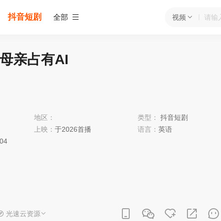
抖音短剧
全部
视频
母亲占有AI
地区：
类型：
抖音短剧
上映：
于2026首播
语言：
英语
:04
光速云资源