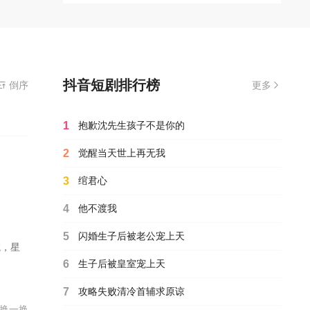
抖音短剧排行榜
供为您免费在线观看播放被未婚夫的母亲占有AI全集完整版,无需安装播放器
倒序
更多
1
抱歉沈先生孩子不是你的
2
觉醒当天世上再无我
3
绾君心
4
他不渡我
5
闪婚生子后被老公宠上天
院，星
6
生子后被皇室宠上天
7
攻略失败清冷首辅求原谅
换一换