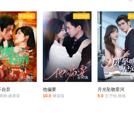
抖音短剧
抖音短剧
抖
全154集
全90集
全
不自弃
他偏要
月光坠吻星河
10.0
5.0
帅帅,曲孝笑
林深深
王子怡,韩旭