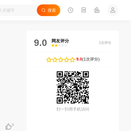
搜索
9.0
网友评分
1次评分
很差
较差
还行
推荐
力荐
9.0
(
1次评分
)
扫一扫用手机访问
0