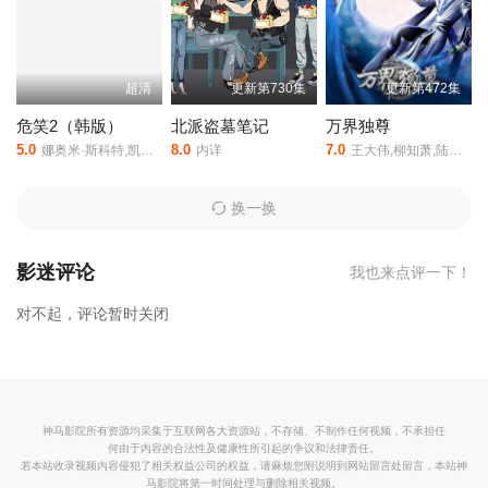
特3阿兹卡班的囚徒是由阿方索·卡隆执导,丹尼尔·雷德克里夫,艾玛·
沃特森,鲁伯特·格林特,加里·奥德曼,大卫·休里斯,迈克尔·刚本,艾伦·
里克曼等人主演的,于2004年上映。
相关赞助院线：策驰影院，星辰
超清
更新第730集
更新第472集
影院，星空影院，西瓜影院，抖音短剧视频等40集全集完整版资源
免费在线观看。
危笑2（韩版）
北派盗墓笔记
万界独尊
5.0
8.0
7.0
娜奥米·斯科特,凯尔·加尔纳,德鲁·巴里摩尔,罗丝玛丽·德薇特,卢卡斯·盖奇
内详
王大伟,柳知萧,陆敏悦,冷泉夜月,关帅,蘭雨馨,季骜杰,默伶,包小柒,徐翔,张妮,烈之流星,钟巍,Akira明,安志,kinsen,芥末
换一换
影迷评论
我也来点评一下！
对不起，评论暂时关闭
神马影院所有资源均采集于互联网各大资源站，不存储、不制作任何视频，不承担任
何由于内容的合法性及健康性所引起的争议和法律责任。
若本站收录视频内容侵犯了相关权益公司的权益，请麻烦您附说明到网站留言处留言，本站神
马影院将第一时间处理与删除相关视频。