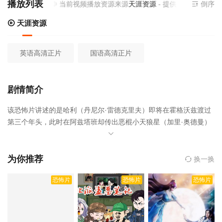
播放列表
当前视频播放资源来源
天涯资源
- 提供为您免费在线
倒序
天涯资源
英语高清正片
国语高清正片
剧情简介
该恐怖片讲述的是哈利（丹尼尔·雷德克里夫）即将在霍格沃兹渡过
第三个年头，此时在阿兹塔班却传出恶棍小天狼星（加里·奥德曼）
越狱的消息。据说小天狼星正是背叛哈利父母的好友，他的教父，
而这次小天狼星越狱似乎正是为了找他。哈利的心里悄悄的滋生了
为父母报仇的想法，期待着小天狼星的出现。 新来的魔法老师卢平
为你推荐
换一换
（大卫·休里斯）有着桀骜不驯的个性，与哈利关系很好，教了哈利
恐怖片
恐怖片
恐怖片
许多实用的黑魔法防御知识。而此时在他的魔法地图上却出现了一
个神秘人物，虫尾巴。偶然的机会下，在尖叫棚屋里集齐了哈利父
亲当年的所有好友，卢平、虫尾巴、小天狼星，哈利的魔杖直指向
小天狼星，但他发现那罪犯看他的眼神里充满了疼爱……，哈利波