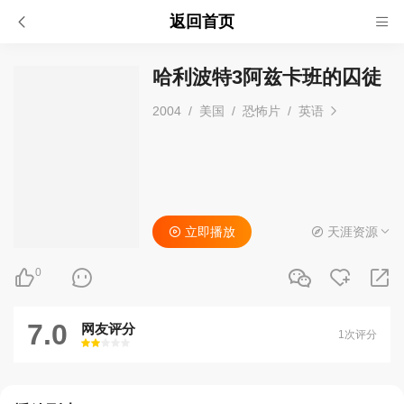
返回首页
哈利波特3阿兹卡班的囚徒
2004
/
美国
/
恐怖片
/
英语
立即播放
天涯资源
0
7.0
网友评分
1次评分
很差
较差
还行
推荐
力荐