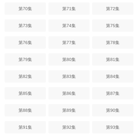
第70集
第71集
第72集
第73集
第74集
第75集
第76集
第77集
第78集
第79集
第80集
第81集
第82集
第83集
第84集
第85集
第86集
第87集
第88集
第89集
第90集
第91集
第92集
第93集