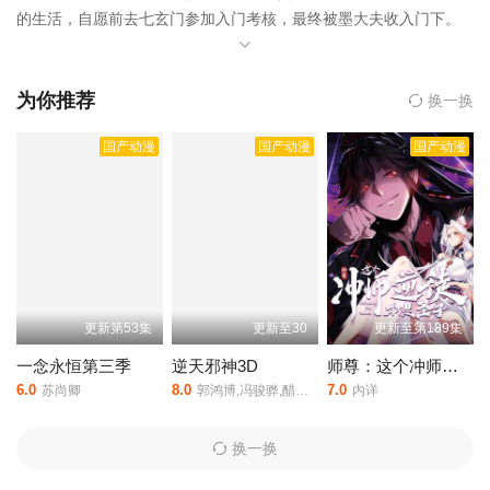
的生活，自愿前去七玄门参加入门考核，最终被墨大夫收入门下。
墨大夫一开始对韩立悉心培养、传授医术，让韩立对他非常感
激，但随着一同入门的弟子张铁失踪，韩立才发现了墨大夫的真面
目。 墨大夫试图夺舍韩立，最终却被韩立反杀。通过墨大夫的
为你推荐
换一换
遗书韩立得知了一个全新世界：修仙界的存在。 在帮助七玄门
国产动漫
国产动漫
国产动漫
抵御外敌之后，韩立离开了七玄门，前去墨大夫的家中寻找暖阳宝
玉解毒，并帮助墨家人打败了敌人。 通过墨大夫之女墨彩环的
口中得知太南小会地址，韩立为追寻修仙人的足迹决定前往太南小
会，拜别家人后，凡人修仙传是由伍镇焯执导,钱文青,杨天翔,杨默,
歪歪,谷江山,乔诗语等人主演的,于2020年上映。
相关赞助院线：策
驰影院，星辰影院，星空影院，西瓜影院，抖音短剧视频等40集全
集完整版资源免费在线观看。
更新第53集
更新至30
更新至第189集
一念永恒第三季
逆天邪神3D
师尊：这个冲师逆徒才不是圣子动态漫
6.0
8.0
7.0
苏尚卿
郭鸿博,冯骏骅,醋醋,筱筝,富贵,沈达威,不一,谢添天
内详
换一换