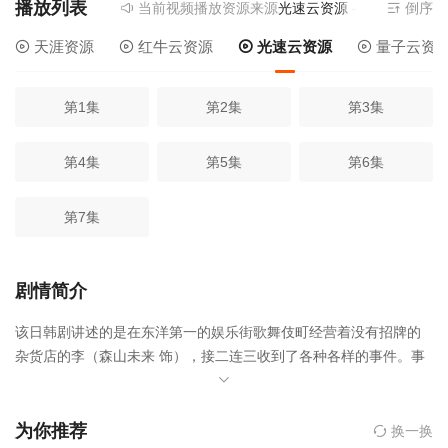
播放列表
当前视频播放资源来源
光速云资源
- 提供为您免
倒序
天涯资源
红牛云资源
光速云资源
量子云资
第1集
第2集
第3集
第4集
第5集
第6集
第7集
剧情简介
该日韩剧讲述的是在东洋第一的娱乐街歌舞伎町经营着没有招牌的
杂货店的李（森山未来 饰），接二连三收到了各种各样的事件。事
件中有着各种各样动机的人们蠢蠢欲动，必须一边解读背景一边寻
找起因。因为如果不这样做，纠纷就会无谓地扩大，根本无法解
决。落点是从经验和直觉中导出的。年轻时的李，有过因为判断失
为你推荐
换一换