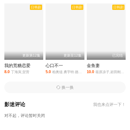
误而失去同居恋人的经验，飞鸟诊所今天也下雨是由入江悠执导,森
日韩剧
日韩剧
日韩剧
山未来等人主演的,于2025年上映。
相关赞助院线：策驰影院，星辰
影院，星空影院，西瓜影院，抖音短剧视频等40集全集完整版资源
免费在线观看。
更新第12集
更新至12集
已完结
我的荒糖恋爱
心口不一
金鱼妻
8.0
5.0
10.0
丁海寅,贺营
柏奥缇.勇宇特.德姆托,帕沙考恩·桑拉塔纳,普沙努·翁沙瓦尼查功
筱原凉子,岩田刚典,安藤政信,长谷川京子,松本若菜,中村静香,濑户沙织,石井杏奈,真岛秀和,藤森慎吾,久保田悠来
换一换
影迷评论
我也来点评一下！
对不起，评论暂时关闭