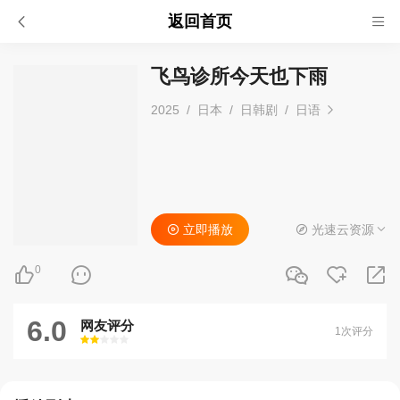
返回首页
飞鸟诊所今天也下雨
2025
/
日本
/
日韩剧
/
日语
立即播放
光速云资源
0
6.0
网友评分
1次评分
很差
较差
还行
推荐
力荐