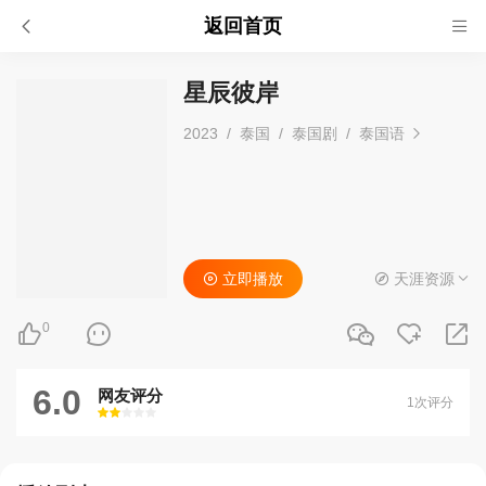
返回首页
星辰彼岸
2023
/
泰国
/
泰国剧
/
泰国语
立即播放
天涯资源
0
6.0
网友评分
1次评分
很差
较差
还行
推荐
力荐