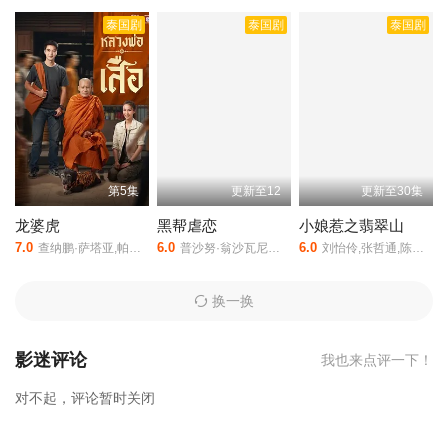
碍， 爱、承诺和梦想哪一个更重要？，星辰彼岸是由暂无执导,Lloui
泰国剧
泰国剧
泰国剧
s,Kitawat,Bank,Chanwut,Kwanmongkolcharoen等人主演的,于2023
年上映。
相关赞助院线：策驰影院，星辰影院，星空影院，西瓜影
院，抖音短剧视频等40集全集完整版资源免费在线观看。
第5集
更新至12
更新至30集
龙婆虎
黑帮虐恋
小娘惹之翡翠山
7.0
6.0
6.0
查纳鹏·萨塔亚,帕塔查雅·平莎莫,维察亚蓬·亚姆萨德,Tide·Ekkapun·Bunluerit,Thanutsaluk·Hudson,Ndol·Knin
普沙努·翁沙瓦尼查功,萨兰·阿南塔瑟塔功
刘怡伶,张哲通,陈罗密欧,黄暄婷,黄晶玲
换一换
影迷评论
我也来点评一下！
对不起，评论暂时关闭