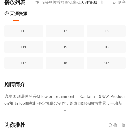
播放列表
当前视频播放资源来源
天涯资源
- 提供为您免费
倒序
天涯资源
01
02
03
04
05
06
07
08
SP
剧情简介
该泰国剧讲述的是Mflow entertainment 、Kantana、9NAA Producti
on和 Jinloe四家制作公司联合制作，以泰国娱乐圈为背景，一班新
星奋斗的故事。KJ经纪公司的故事，一家知名经纪公司计画创建和
制作一个系列。因此聚集有梦想的年轻人加入「超越艺员」项目，
发展娱乐圈各方面的能力，但在成为超级明星的过程中总会有障
为你推荐
换一换