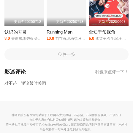
更新至20250712
更新至20250713
更新至20250607
认识的哥哥
Running Man
全知干预视角
8.0
10.0
6.0
姜虎东,李秀根,金希澈,徐章勋,金永哲,金世晃,黄致列,闵京勋,李相旼,张圣圭
刘在石,池石镇,Haha,金钟国
李英子,金生珉,全炫茂,宋恩伊,梁世亨,洪真英,柳炳宰
换一换
影迷评论
我也来点评一下！
对不起，评论暂时关闭
神马影院所有资源均采集于互联网各大资源站，不存储、不制作任何视频，不承担任
何由于内容的合法性及健康性所引起的争议和法律责任。
若本站收录视频内容侵犯了相关权益公司的权益，请麻烦您附说明到网站留言处留言，本站神
马影院将第一时间处理与删除相关视频。