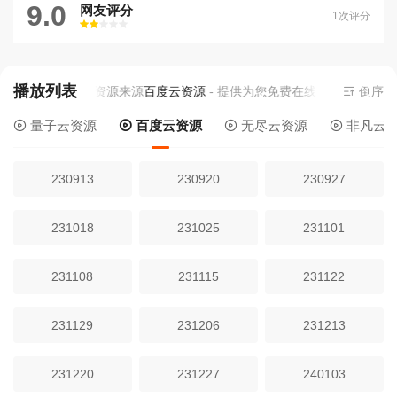
9.0
网友评分
1次评分
很差
较差
还行
推荐
力荐
播放列表
当前视频播放资源来源
百度云资源
- 提供为您免费在线观看播放黄金渔
倒序
量子云资源
百度云资源
无尽云资源
非凡云
230913
230920
230927
231018
231025
231101
231108
231115
231122
231129
231206
231213
231220
231227
240103