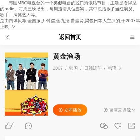
韩国MBC电视台的一个类似电台的脱口秀谈话节目，主题是看得见
的radio。每周三晚播出，每期邀请几位嘉宾，其中包括很多当红演员、
歌手、搞笑艺人等。
是由内详执导,金国振,尹钟信,金九拉,曹圭贤,梁俊日等人主演的,于2007年
上映" />
返回首页
黄金渔场
2007
/
韩国
/
日韩综艺
/
韩语
立即播放
百度云资源
0