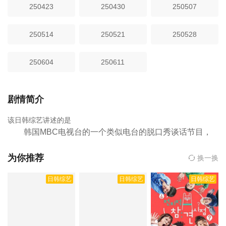
250423
250430
250507
250514
250521
250528
250604
250611
剧情简介
该日韩综艺讲述的是
韩国MBC电视台的一个类似电台的脱口秀谈话节目，
主题是看得见的radio。每周三晚播出，每期邀请几位嘉
宾，其中包括很多当红演员、歌手、搞笑艺人等。
为你推荐
换一换
，黄金渔场是由内详执导,金国振,尹钟信,金九拉,曹圭贤,梁俊日等人
日韩综艺
日韩综艺
日韩综艺
主演的,于2007年上映。
相关赞助院线：策驰影院，星辰影院，星空
影院，西瓜影院，抖音短剧视频等40集全集完整版资源免费在线观
看。