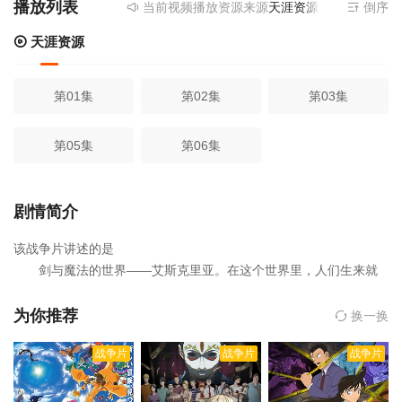
播放列表
当前视频播放资源来源
天涯资源
- 提供为您免费
倒序
天涯资源
第01集
第02集
第03集
第05集
第06集
剧情简介
该战争片讲述的是
剑与魔法的世界——艾斯克里亚。在这个世界里，人们生来就
背负着等级与既定使命。战士、格斗家、僧侣、魔法师、盗贼、商
人、猎人、咒术师、国王、贤者、勇者。而其中数量最多、毫无力
为你推荐
换一换
量、最弱小的角色……“村民”。
战争片
战争片
战争片
某日，一对村民父子遭遇魔物袭击。当那位青年飒爽登场，轻松击
倒怪物时，那对父子惊得目瞪口呆。“镜浩二、村民……等级……99
9！？”达到 LV999 的极致境界，反抗既定命运的村民——镜浩二。