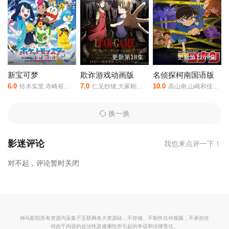
魔族之巅的魔王之女——爱丽丝。两人相遇后，与伙伴们共同追寻
魔族与人类共存的理想。在这个被命运赋予“对立”的世界里等待着他
们的，将是这个世界不为人知的法则。
，LV999的村民是由葛西良信执导,猪股慧士,东山奈央,江头宏哉,岛
更新第144集
更新第18集
更新第1269集
崎信长,石见舞菜香,古贺葵,Lynn,梅原裕一郎等人主演的,于2026年上
映。
相关赞助院线：策驰影院，星辰影院，星空影院，西瓜影院，
新宝可梦
欺诈游戏动画版
名侦探柯南国语版
抖音短剧视频等40集全集完整版资源免费在线观看。
6.0
7.0
10.0
铃木实里,寺崎裕香,八代拓,大谷育江,佐仓绫音,三宅健太
仁见纱绫,大冢刚央,中谷一博,飞田展男,上田燿司
高山南,山崎和佳奈,神谷明,小山力也,林原惠美,山口胜平,田中秀幸,岛本须美,绪方贤一,堀川亮,松井菜樱子,宫村优子,岩居由希子,大谷育江,高木涉,高岛雅罗,堀之纪,立木文彦,小山茉美,三石琴乃,置鲇龙太郎,日高范子,池田秀一,古谷彻
换一换
影迷评论
我也来点评一下！
对不起，评论暂时关闭
神马影院所有资源均采集于互联网各大资源站，不存储、不制作任何视频，不承担任
何由于内容的合法性及健康性所引起的争议和法律责任。