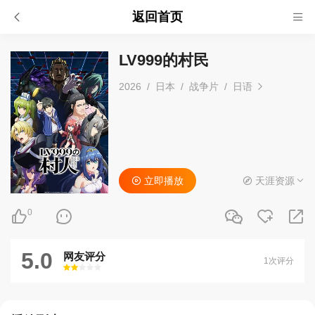
返回首页
LV999的村民
2026
/
日本
/
战争片
/
日语
立即播放
天涯资源
0
5.0
网友评分
1次评分
很差
较差
还行
推荐
力荐