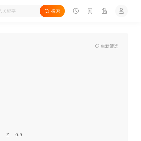
搜索
重
新筛
选
Z
0-9