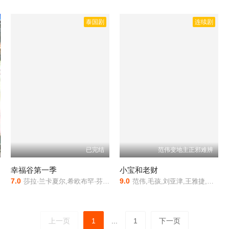
泰国剧
连续剧
已完结
范伟变地主正邪难辨
幸福谷第一季
小宝和老财
7.0
9.0
莎拉·兰卡夏尔,希欧布罕·芬内朗,詹姆斯·诺顿,史蒂夫·佩姆伯顿,乔治·科斯蒂安
范伟,毛孩,刘亚津,王雅捷,张一鸾,魏翔,赵立新
上一页
1
...
1
下一页