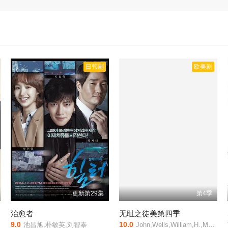
日韩剧
欧美剧
更新第29集
第4季
治愈者
无耻之徒美第四季
9.0
10.0
池昌旭,朴敏英,刘智泰
John,Wells,William,H.,Macy,Jeremy,Allen,White,Ethan,Cutkosky,Shanola,Hampton,Steve,Howey,Emma,Kenney,Christian,Isaiah,Cameron,Monaghan,Noel,Fisher,Kate,Miner