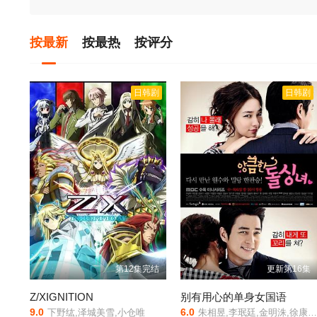
按最新
按最热
按评分
日韩剧
日韩剧
第12集完结
更新第16集
Z/XIGNITION
别有用心的单身女国语
9.0
6.0
下野纮,泽城美雪,小仓唯
朱相昱,李珉廷,金明洙,徐康俊,金圭丽,黄宝罗,王光娜,李政吉,金容熙,瑜瑛