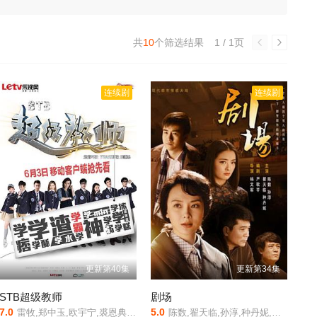
共
10
个筛选结果
1 / 1页
连续剧
连续剧
更新第40集
更新第34集
STB超级教师
剧场
7.0
5.0
雷牧,郑中玉,欧宇宁,裘恩典,王森,张沐莀,汪洋
陈数,翟天临,孙淳,种丹妮,梁丽,鲍大志,师悦玲,崔新琴,霍璇,常汝言,李悦然,张宁益,孙浩浩,李明震,李涓,上白,邢城,刘秀芝,周荣,胡嘉轩,吴济如,邱浩,冯丹菊,于翔,徐艺芳,郭沫,刘乃强,翟晓鸣,邓钢,王涵,麻骏,李德龙,鲁莽,牟芮,白鹭,孔明,胡姐,麻雅娜