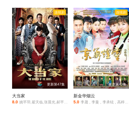
连续剧
连续剧
更新第47集
更新第43集
大当家
新金华烟云
8.0
5.0
姚芊羽,翟天临,张晨光,郝平,谢祖武,谭松韵
李晟 , 李曼 , 李承铉 , 高梓淇 , 阚清子 , 秦汉 , 郑则仕 , 张晨光 , 李玲玉 , 赵丽娟 , 孙耀琦 , 傅艺伟