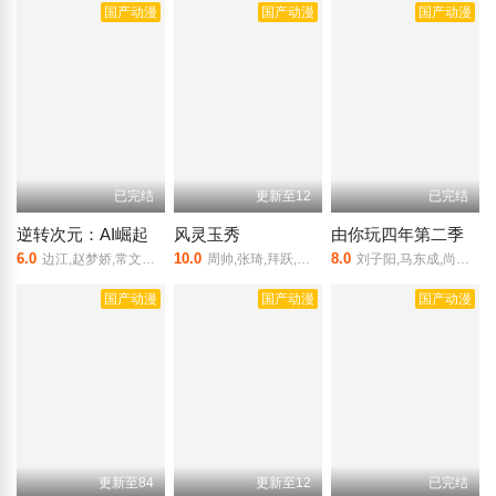
国产动漫
国产动漫
国产动漫
已完结
更新至12
已完结
逆转次元：AI崛起
风灵玉秀
由你玩四年第二季
6.0
10.0
8.0
边江,赵梦娇,常文涛,贺文潇
周帅,张琦,拜跃,黄莺,刘以嘉,梁达伟,韩雨希
刘子阳,马东成,尚标,李首银
国产动漫
国产动漫
国产动漫
更新至84
更新至12
已完结