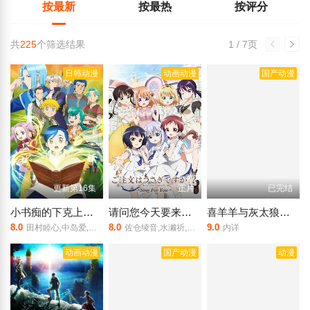
按最新
按最热
按评分
共
225
个筛选结果
1 / 7页
日韩动漫
动画动漫
国产动漫
更新第16集
正片
已完结
小书痴的下克上：为了成为图书管理员不择手段！第四季
请问您今天要来点兔子吗 Sing for You
喜羊羊与灰太狼青青草原发明家
8.0
8.0
9.0
田村睦心,中岛爱,子安武人,生天目仁美,井口裕香,前野智昭,折笠富美子,小山刚志,日野聪,中博史,内田彩,速水奖
佐仓绫音,水濑祈,种田梨沙
内详
动画动漫
国产动漫
动漫