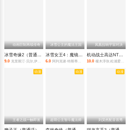
动画巨制再续传奇
冰雪公主的魔法王国
凤凰拉响宇宙对决
冰雪奇缘2（普通话）
冰雪女王4：魔镜世界（普通话）
机动战士高达NT（普通话）
9.0
6.0
10.0
克里斯汀·贝尔,伊迪娜·门泽尔,乔纳森·格罗夫
阿列克谢·特斯蒂斯林
榎木淳弥,松浦爱弓,梅原裕一郎,中井和哉,星野贵纪
动漫
动漫
动漫
王者之战一触即发
超萌公主智斗魔法师
刘昊然配音首秀
狮子王（普通话）
森林奇缘（普通话）
驯龙高手3（普通话）