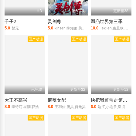
HD
第604集
更新至38
千子2
灵剑尊
凹凸世界第三季
5.0
5.0
10.0
暂无
kinsen,柳知萧,关帅,冷泉夜月,季骜杰,张妮,钟巍
Tekilen,秦且歌,浮由,一口井,Dk,大白,季骜杰,冷泉夜月,张博恒
国产动漫
国产动漫
国产动漫
已完结
更新至32
更新至12
大王不高兴
麻辣女配
快把我哥带走第三季
8.0
8.0
6.0
李诗萌,星潮,郭浩然,谷江山,亚捷,龙吟
王羽佳,唐昊,何元昊
边江,小连杀,皇贞季,阿杰,新月冰冰,叮当,中村悠一,雨宫天,小野贤章,花江夏树,森永千才
国产动漫
国产动漫
国产动漫