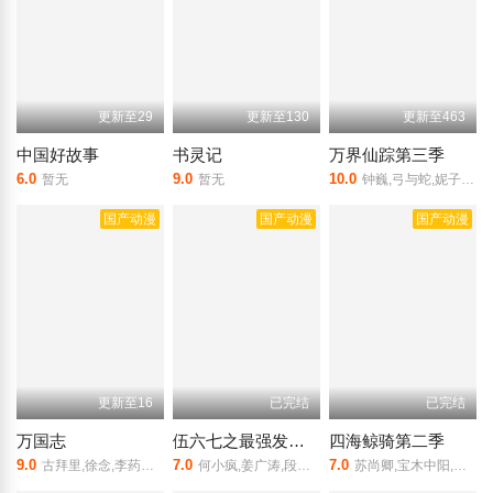
更新至29
更新至130
更新至463
中国好故事
书灵记
万界仙踪第三季
6.0
9.0
10.0
暂无
暂无
钟巍,弓与蛇,妮子,袁明清
国产动漫
国产动漫
国产动漫
更新至16
已完结
已完结
万国志
伍六七之最强发型师
四海鲸骑第二季
9.0
7.0
7.0
古拜里,徐念,李药师,韦萨礼,路长风,冯梦浓,迷雅,宋先醒
何小疯,姜广涛,段艺璇,宝木中阳
苏尚卿,宝木中阳,杨凝,图特哈蒙,瞳音,常蓉珊,叶知秋,闫夜桥,姜英俊,李铫,郭盛,涂小鸦,山新,陈思宇,郝祥海,李轻扬,林帽帽,赵小双