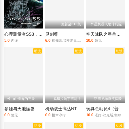
正片
更新至613集
外星机器人地球历险
心理测量者SS3，在恩怨的彼方
灵剑尊
空天战队之星兽大战
5.0
6.0
10.0
内详
柳知萧,音匣老鬼,冷泉夜月,森中人,张妮,秦且歌
暂无
动漫
动漫
动漫
长白山怪兽的飞天化龙梦
凤凰拉响宇宙对决
话痨兄弟爆笑探险
参娃与天池怪兽之瑞雪兆丰年
机动战士高达NT
玩具总动员4（普通话）
6.0
6.0
10.0
暂无
榎木淳弥
汤姆·汉克斯,蒂姆·艾伦,安妮·波茨,托尼·海尔,琼·库萨克
动漫
动漫
动漫