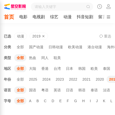
首页
电影
电视剧
综艺
动漫
抖音短剧
留言
已选
动漫
2019
重
选
分类
全部
国产动漫
日韩动漫
欧美动漫
港台动漫
海外
类型
全部
热血
同人
耽美
地区
全部
大陆
香港
台湾
日本
韩国
欧美
泰国
年份
全部
2025
2024
2023
2022
2021
2020
20
语言
全部
国语
粤语
英语
日语
韩语
泰语
法语
字母
全部
A
B
C
D
E
F
G
H
I
J
K
L