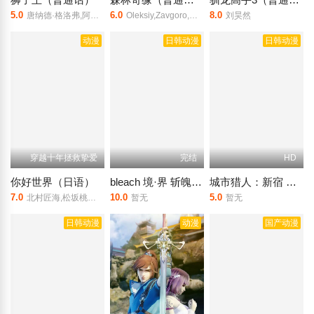
5.0
6.0
8.0
唐纳德·格洛弗,阿尔法·沃德,詹姆斯·厄尔·琼斯,切瓦特·埃加福特
Oleksiy,Zavgoro,娜迪亚·多洛菲娃,Yevhen,Malukha
刘昊然
动漫
日韩动漫
日韩动漫
穿越十年拯救挚爱
完结
HD
你好世界（日语）
bleach 境·界 斩魄刀异闻录
城市猎人：新宿 PRIVATE EYES
7.0
10.0
5.0
北村匠海,松坂桃李,滨边美波
暂无
暂无
日韩动漫
动漫
国产动漫