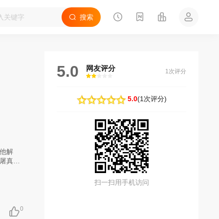
搜索
5.0
网友评分
1次评分
很差
较差
还行
推荐
力荐
5.0
(
1次评分
)
他解
屠真
扫一扫用手机访问
0