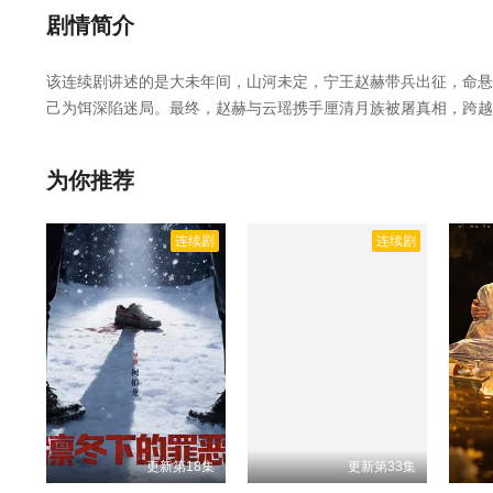
剧情简介
该连续剧讲述的是大未年间，山河未定，宁王赵赫带兵出征，命悬
己为饵深陷迷局。最终，赵赫与云瑶携手厘清月族被屠真相，跨越
祥,付妤舒,马丽亚等人主演的,于2025年上映。
相关赞助院线：策
免费在线观看。
为你推荐
连续剧
连续剧
更新第18集
更新第33集