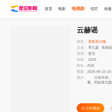
电视剧
首页
电影
综艺
动漫
云赫谣
状态：
更新至24集
主演：
李九霖
朱丽
导演：
暂无
年份：
2025
时长：
内详
更新：
2025-06-15 15
简介：
大未年间，山
毒。药奴壹九隐
相，跨越生死，
立即播放