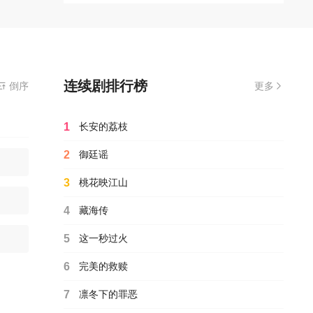
连续剧排行榜
免费在线观看播放云赫谣电视剧全集完整版,无需安装播放器
倒序
更多
1
长安的荔枝
2
御廷谣
3
桃花映江山
4
藏海传
5
这一秒过火
6
完美的救赎
7
凛冬下的罪恶