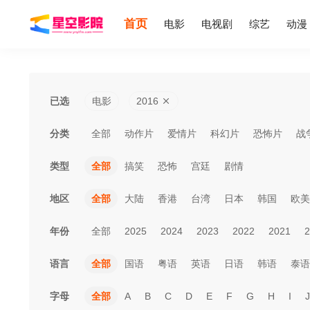
首页
电影
电视剧
综艺
动漫
已选
电影
2016
分类
全部
动作片
爱情片
科幻片
恐怖片
战
类型
全部
搞笑
恐怖
宫廷
剧情
地区
全部
大陆
香港
台湾
日本
韩国
欧美
年份
全部
2025
2024
2023
2022
2021
2
语言
全部
国语
粤语
英语
日语
韩语
泰语
字母
全部
A
B
C
D
E
F
G
H
I
J