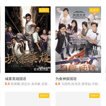
纪录片
纪录片
更新第18集
更新第15集
城寨英雄国语
为食神探国语
5.0
6.0
陈展鹏,胡定欣,袁伟豪,吴家乐,伍允龙,元秋,刘佩玥,唐诗咏,林子善,王君馨,张国强,林伟,张颕康,何启南,欧瑞伟,文伟鸿,林颖彤,邵卓尧,谭凯琪,曾健明
马国明,阮兆祥,黄翠如,岑丽香,梁竞徽,江欣燕,黄心颖,朱璇,杨秀惠,郑子诚,卢宛茵,乐瞳,杨明,张美妮,李天翔,马贯东,阮政峰,李旻芳,司徒晖
动作片
恐怖片