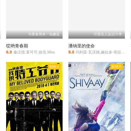
与青春再来一场邂逅
印第安人反抗斗争
哎哟青春期
潘纳里的使命
6.0
8.0
秦汉擂,童可可,徐浩,Miro
玛利亚·瓦沃德,赫拉多·塔拉塞纳,特诺切·韦尔塔,乔迪·卡巴勒罗,加拉德·塔拉塞纳
剧情片
剧情片