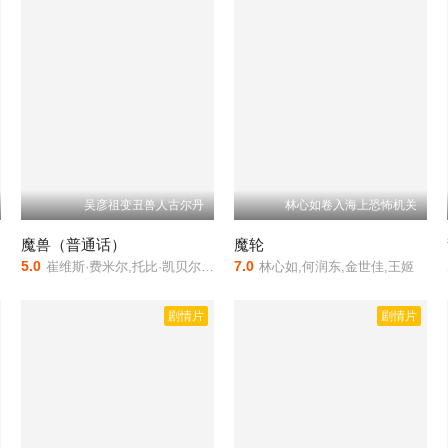
吴彦祖变丑兽人古尔丹
林心如卷入海上恐怖机关
魔兽（普通话）
魔轮
5.0
7.0
崔维斯·费米尔,托比·凯贝尔,宝拉·巴顿,本·福斯特,吴彦祖,多米尼克·库珀,罗伯特·卡辛斯基
林心如,何润东,金世佳,王姬
剧情片
剧情片