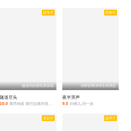
战争片
恐怖片
隧道内的黑吃黑游戏
别样惊悚演绎生死绝恋
隧道尽头
夜半哭声
10.0
9.0
莱昂纳多·斯巴拉格利亚,帕布罗·伊查瑞,克拉拉·拉戈,Uma,Salduende,费德里科·路皮,Laura,Faienza,Facundo,Nahuel,Giménez,Javier,Godino,Ariel,Nuñez,Di,Croce,Cristóbal,Pinto,Luciano,Conti
刘俐儿,刘一辰
喜剧片
战争片