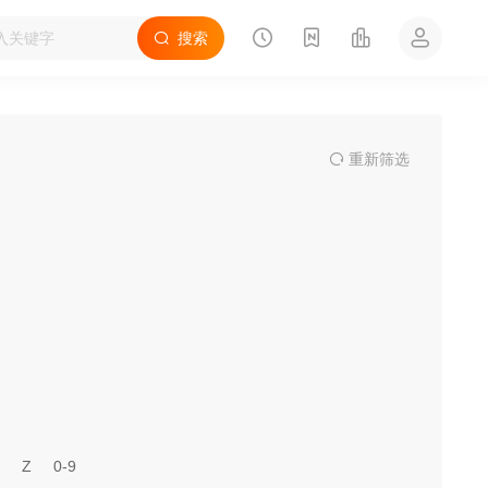
搜索
重
新筛
选
Z
0-9