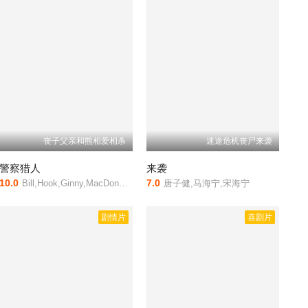
丧子父亲和熊相爱相杀
迷途危机丧尸来袭
警察猎人
来袭
10.0
7.0
Bill,Hook,Ginny,MacDonald,Morris,Custy
唐子健,马海宁,宋海宁
剧情片
喜剧片