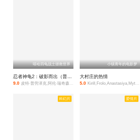
嘻哈四龟战士拯救世界
小镇青年的电影梦
忍者神龟2：破影而出（普通话）
大村庄的热情
9.0
5.0
皮特·普劳泽克,阿伦·瑞奇森,杰瑞米·霍华德,诺尔·费舍,梅根·福克斯
Kirill,Frolo,Anastasiya,Mytrazhik
科幻片
爱情片