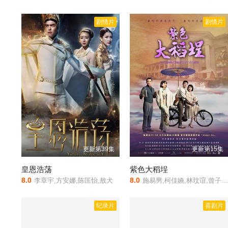
剧情片
剧情片
更新第39集
更新第15集
皇恩浩荡
紫色大稻埕
8.0
8.0
李章宇,方安娜,陈匡怡,敖犬
施易男,柯佳嬿,林玟谊,曾子益,庄凯勋,杨烈,张翰,傅小芸,谢琼煖,龙劭华,马如龙,沛小岚,徐丽雯,吕雪凤,江国宾,李辰翔
纪录片
喜剧片