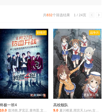
共
832
个筛选结果
1 / 24页
剧情片
战争片
更新第60集
更新第12集
终极一班4
高校舰队
10.0
9.0
曾沛慈,罗宏正,黄伟晋,文雨非,赵志伟,何海东,蒋蕊泽,张皓明
夏川椎菜,雨宫天,Lynn,古木望,种崎敦美,泽田美晴,菊地瞳,田中美海,丸山有香,田边留依,中村樱,久保由利香,五月ちさと,大地叶,宫岛惠美,山下七海,藤田茜,小林优,黑濑裕子,大津爱理,麻仓桃,伊藤加奈惠,阿澄佳奈,高森奈津美,相川奈都姬,清水彩香,福沙奈恵,小泽亚李,金子彩花,新田日和,大桥步夕