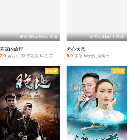
逃离纳粹亲身经历改编
萌犬云集high翻眼球
芬妮的旅程
犬心犬意
7.0
9.0
塞西尔·德·弗朗斯,玛龙·莱瓦纳,西西·迪·法兰丝,玛丽那·维拉迪
张佳,周天保,侯奕辰
剧情片
剧情片