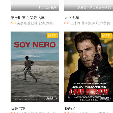
都市惊心飙车
武林高手的黑社会奇遇记
感应时速之暴走飞车
天下无坑
5.0
6.0
吴嘉亮,张已桂,贺睿,刘畅,王峰
王志峰,薛泽源,刘凡,韩宇鹏
剧情片
剧情片
更新HD
更新HD
我是尼罗
我怒了