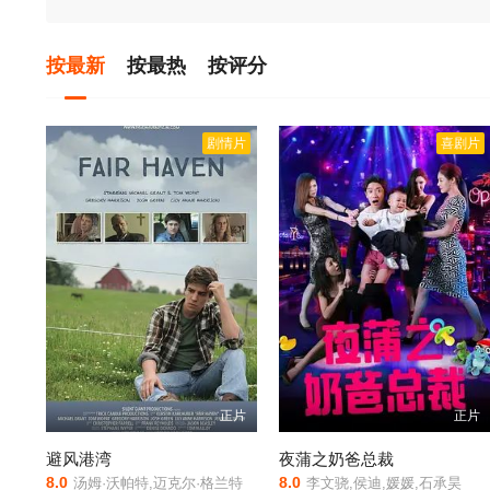
按最新
按最热
按评分
剧情片
喜剧片
正片
正片
避风港湾
夜蒲之奶爸总裁
8.0
8.0
汤姆·沃帕特,迈克尔·格兰特
李文骁,侯迪,媛媛,石承昊