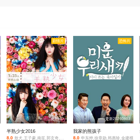
剧情片
恐怖片
更新HD
更新20260803
半熟少女2016
我家的熊孩子
8.0
8.0
敖犬,王子豪,南笙,郭玄奇,黄灿灿,王子杰,黄诗棋,江倩龄,可晴,弯弯
申东烨,徐章勋,韩惠轸,金建模