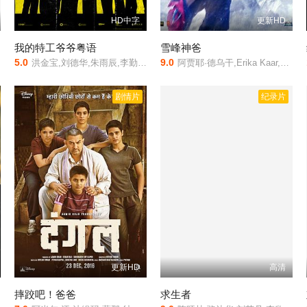
HD中字
更新HD
我的特工爷爷粤语
雪峰神爸
5.0
9.0
洪金宝,刘德华,朱雨辰,李勤勤,冯嘉怡,陈沛妍,胡军,冯绍峰,彭于晏,宋佳,徐克,麦嘉,石天,元彪,元秋,元华,吴明才,元宝
阿贾耶·德乌干,Erika Kaar,Ali Kazmi,Jabbz Farooqi,Robert Maaser,Markus Ertelt,Aakash Dabhade,Swen Raschka,萨耶莎·赛加尔,Bijou Thaangjam
剧情片
纪录片
更新HD
高清
摔跤吧！爸爸
求生者