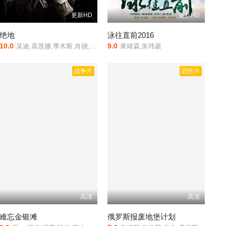
更新HD
更新HD
绝地
泳往直前2016
10.0
9.0
吴迪,喜莲娜,季木斯,肖骁,徐连顺,铃木美妃
果靖霖,朱玮菱
战争片
恐怖片
高清
高清
难忘金银滩
俄罗斯报废地堡计划