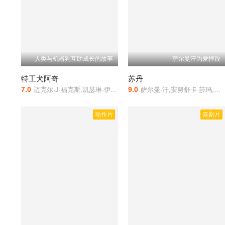
人类与机器狗互助成长的故事
萨尔曼汗为爱摔跤
特工犬阿奇
苏丹
7.0
9.0
迈克尔·J·福克斯,凯瑟琳·伊莎贝尔,罗宾·邓恩,乔纳森·怀特赛尔,法拉赫·阿维瓦
萨尔曼·汗,安努舒卡·莎玛,罗恩·斯穆安伯格,马雷斯·克鲁普,兰迪普·弘达,马克·扎罗,泰伦·伍德利,比约恩·弗赖贝格
动作片
喜剧片