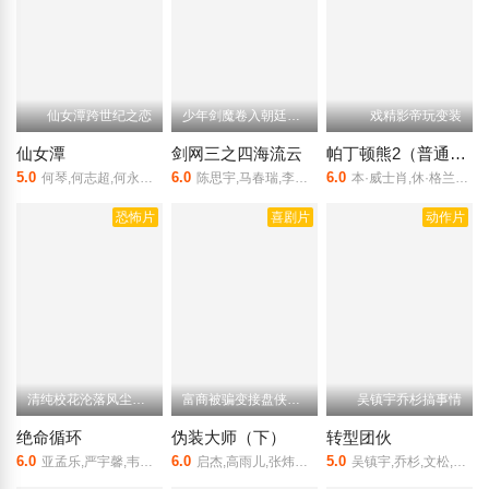
仙女潭跨世纪之恋
少年剑魔卷入朝廷纷争
戏精影帝玩变装
仙女潭
剑网三之四海流云
帕丁顿熊2（普通话）
5.0
6.0
6.0
何琴,何志超,何永龙,马林锋
陈思宇,马春瑞,李向哲
本·威士肖,休·格兰特,休·博内威利,莎莉·霍金斯,萨缪尔·乔斯林
恐怖片
喜剧片
动作片
清纯校花沦落风尘变舞女
富商被骗变接盘侠倾家荡产
吴镇宇乔杉搞事情
绝命循环
伪装大师（下）
转型团伙
6.0
6.0
5.0
亚孟乐,严宇馨,韦依,李治源
启杰,高雨儿,张炜迅,夏星,张惠程,杨静,闫锐
吴镇宇,乔杉,文松,吴费曼,任达华