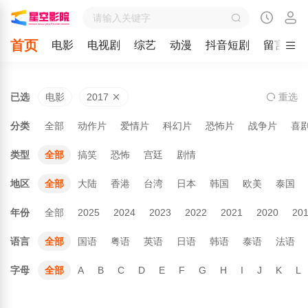
首页
电影
电视剧
综艺
动漫
抖音短剧
留言
已选
电影
2017
重
选
分类
全部
动作片
爱情片
科幻片
恐怖片
战争片
喜
类型
全部
搞笑
恐怖
宫廷
剧情
地区
全部
大陆
香港
台湾
日本
韩国
欧美
泰国
年份
全部
2025
2024
2023
2022
2021
2020
20
语言
全部
国语
粤语
英语
日语
韩语
泰语
法语
字母
全部
A
B
C
D
E
F
G
H
I
J
K
L