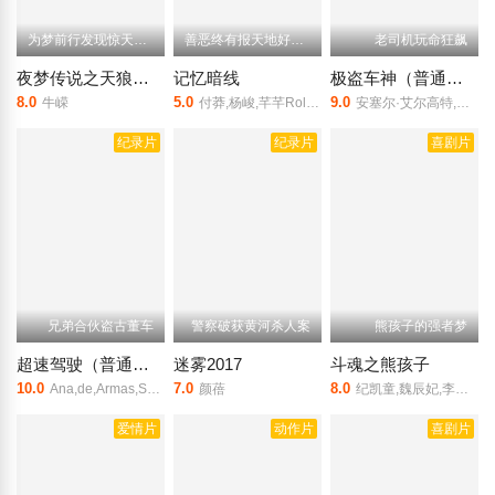
为梦前行发现惊天秘密
善恶终有报天地好轮回
老司机玩命狂飙
夜梦传说之天狼使者
记忆暗线
极盗车神（普通话）
8.0
5.0
9.0
牛嵘
付莽,杨峻,芊芊Rola,郑楚楚
安塞尔·艾尔高特,莉莉·詹姆斯,凯文·史派西,Jamie,Foxx,乔·哈姆
纪录片
纪录片
喜剧片
兄弟合伙盗古董车
警察破获黄河杀人案
熊孩子的强者梦
超速驾驶（普通话）
迷雾2017
斗魂之熊孩子
10.0
7.0
8.0
Ana,de,Armas,Scott,Eastwood,盖亚·维斯
颜蓓
纪凯童,魏辰妃,李华,申泰明,鲍康儿
爱情片
动作片
喜剧片