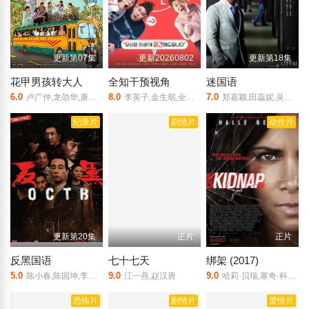
更新第07集
更新20260802
更新第18集
花甲男孩转大人
全知干预视角
迷国语
6.0
8.0
7.0
卢广仲,龙劭华,康晋荣,柯叔元,王彩桦,今子嫣,阮氏翠恒,海裕芬,严正岚,刘冠廷,江宜蓉,林意箴,江常辉,曲献平,叶晓霏,颜毓麟,范足妹,杨琼华,阮安妮,谢盈萱,蔡振南,赵乙丞,邱宇婕
李英子,金生珉,全炫茂,宋恩伊,梁世亨,洪真英,柳炳宰
郑嘉颖,田蕊妮,吴业坤,赖慰玲,金刚,陈嘉佳
纪录片
剧情片
动作片
更新第20集
正片
正片
反黑国语
七十七天
绑架 (2017)
5.0
9.0
9.0
陈小春,陈国坤,李灿森,宋本中,陈惠敏,吴志雄,吴孟达,王合喜,彭敬慈,陈嘉桓,柯有伦,张建声,吴岱融,周群达,陈保元,何华超,姜文杰,李天翔,李忠希,黄伊汶,郑希怡,陈米麒,汤怡,郭奕芯,陈欣健,黄柏文,吴家丽,吴毅将,卢惠光,骏雄,黄树棠
江一燕,赵汉唐
哈莉·贝瑞,塞奇·科雷亚,克里斯·麦金
恐怖片
剧情片
爱情片