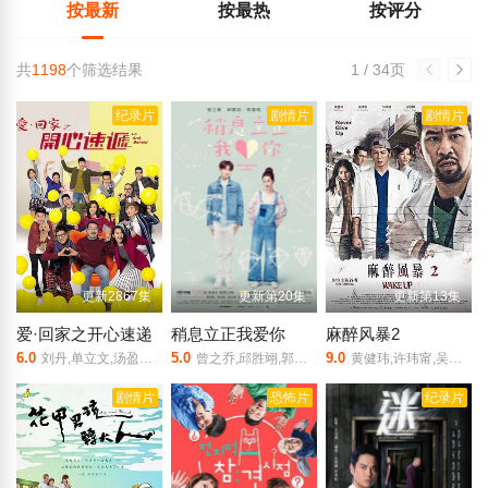
按最新
按最热
按评分
共
1198
个筛选结果
1 / 34页
纪录片
剧情片
剧情片
更新2867集
更新第20集
更新第13集
爱·回家之开心速递
稍息立正我爱你
麻醉风暴2
6.0
5.0
9.0
刘丹,单立文,汤盈盈,吕慧仪,罗乐林,马贯东,苏韵姿,周嘉洛,陈浚霆,吴伟豪
曾之乔,邱胜翊,郭书瑶,王以纶,简廷芮,徐诣帆,陈珮骐,许光汉,曲献平,高振鹏,白静宜,吴子霏,沈昶宏,柯佳嬿,蓝心湄,王道南,邱凯伟,柯淑勤,章立衡,谢坤达,郎祖筠
黄健玮,许玮甯,吴慷仁,李国毅,孟耿如,许时豪,班铁翔,蓝正龙,刘品言,庄凯勋,梁正群,黄仲昆,李璇
剧情片
恐怖片
纪录片