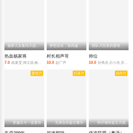
杨家儿女集结大战西域魔兽
梦想还在，就死磕到底吧
部队大院里的爱恨情仇
热血杨家将
村长相声哥
帅位
7.0
10.0
10.0
曲夏雯,傅汉源,鲍明,乙帅,黄靖
赵广声
孙隽圣,石小杰,安宇,陆敏雪,吴品醇,王祚
爱情片
纪录片
动作片
穿越古今一直爱你
兄弟合伙盗古董车
华仔领衔盗宝天团
失恋399年
超速驾驶
侠盗联盟（粤语）