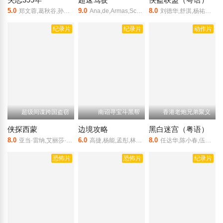
5.0
9.0
8.0
郑文蓉,葛秋谷,孙捷,楼云飞,董向荣
Ana,de,Armas,Scott,Eastwood,盖亚·维斯
刘德华,舒淇,杨祐宁,让·雷诺,张静初,曾志伟,沙溢,游天翼
纪录片
纪录片
动作片
超级间谍跨国盗窃
南诏寻宝斗黑帮
香港老炮兄弟聚义
侠探西蒙
边境攻略
黑白迷宫（粤语）
8.0
6.0
8.0
亚当·雷纳,艾丽莎·杜什库,Ian,Ogilvy,詹姆斯·瑞马尔
高捷,杨能,孟彤,林璐瑶
任达华,陈小春,伍允龙,邱意浓,张兆辉,林雪,李子雄,桂晶晶,梁竞徽
恐怖片
恐怖片
纪录片