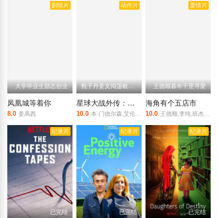
剧情片
动作片
爱情片
大学毕业生励志创业
甄子丹姜文闯荡银河系
王德顺暮年千里寻爱
凤凰城等着你
星球大战外传：侠盗一号（普通话）
海角有个五店市
8.0
10.0
10.0
姜禹西
本·门德尔森,艾伦·图代克
王德顺,李纯,班杰,胡小玲
纪录片
纪录片
纪录片
已完结
已完结
已完结