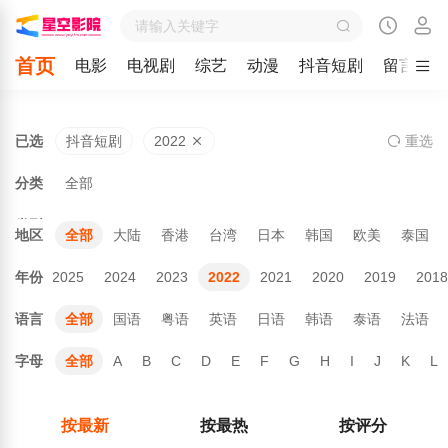
首页
电影
电视剧
综艺
动漫
抖音短剧
留言
已选
抖音短剧
2022
重
选
分类
全部
类型
地区
全部
大陆
香港
台湾
日本
韩国
欧美
泰国
全部
年份
2025
2024
2023
2022
2021
2020
2019
2018
语言
全部
国语
粤语
英语
日语
韩语
泰语
法语
字母
全部
A
B
C
D
E
F
G
H
I
J
K
L
按最新
按最热
按评分