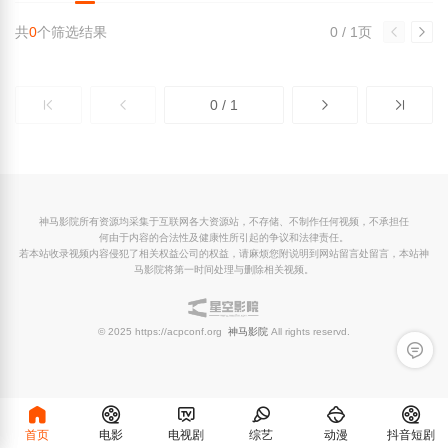
共
0
个筛选结果
0 / 1页
0 / 1
神马影院所有资源均采集于互联网各大资源站，不存储、不制作任何视频，不承担任
何由于内容的合法性及健康性所引起的争议和法律责任。
若本站收录视频内容侵犯了相关权益公司的权益，请麻烦您附说明到网站留言处留言，本站神
马影院将第一时间处理与删除相关视频。
© 2025 https://acpconf.org
神马影院
All rights reservd.
留言反
首页
电影
电视剧
综艺
动漫
抖音短剧