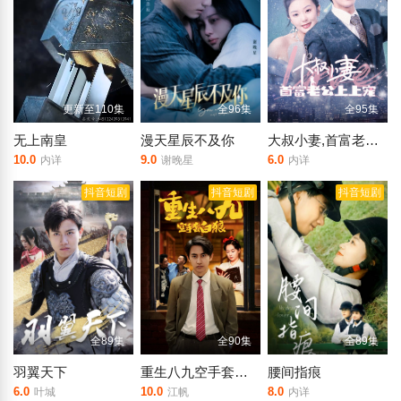
更新至110集
全96集
全95集
无上南皇
漫天星辰不及你
大叔小妻,首富老公上上宠
10.0
9.0
6.0
内详
谢晚星
内详
抖音短剧
抖音短剧
抖音短剧
全89集
全90集
全89集
羽翼天下
重生八九空手套白狼
腰间指痕
6.0
10.0
8.0
叶城
江帆
内详