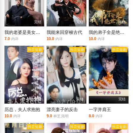
完结
完结
完结
我的老婆是美女总裁
我能来回穿梭古代
我的弟子全是绝世高人
7.0
10.0
10.0
内详
内详
内详
抖音短剧
抖音短剧
抖音短剧
完结
完结
完结
历总，夫人求抱抱
漂亮妻子的反击
一字并肩王
10.0
9.0
8.0
内详
林芝,陆明
内详
抖音短剧
抖音短剧
抖音短剧