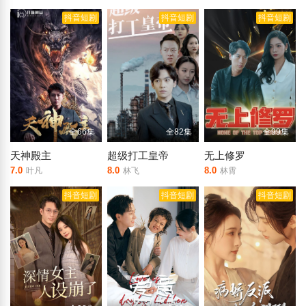
抖音短剧
抖音短剧
抖音短剧
全66集
全82集
全99集
天神殿主
超级打工皇帝
无上修罗
7.0
8.0
8.0
叶凡
林飞
林霄
抖音短剧
抖音短剧
抖音短剧