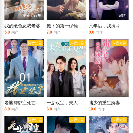
更新至97集
完结
完结
我的绝色总裁老婆
殿下的第一保镖
六年后，我携两个崽炸翻前夫家
5.0
7.0
9.0
内详
内详
内详
抖音短剧
抖音短剧
抖音短剧
完结
完结
万界
老婆抑郁症死亡后，我重生了
一胎双宝，夫人拒不复婚
陆少的重生娇妻
8.0
6.0
10.0
内详
内详
内详
抖音短剧
抖音短剧
抖音短剧