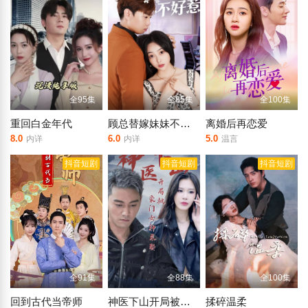
全95集
全85集
全100集
重回白金年代
顾总替嫁妹妹不好惹
离婚后再恋爱
8.0
6.0
5.0
内详
内详
温言
抖音短剧
抖音短剧
抖音短剧
全91集
全88集
全100集
回到古代当帝师
神医下山开局被豪门女神求娶
揉碎温柔