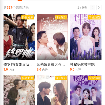
共
317
个筛选结果
1 / 9页
抖音短剧
抖音短剧
抖音短剧
完结
完结
完结
修罗帅(弃婚后我成了首富)
凶萌娇妻被大叔狂宠
神秘妈咪带球跑
9.0
8.0
9.0
内详
内详
内详
抖音短剧
抖音短剧
抖音短剧