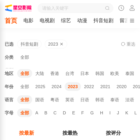
首页
电影
电视剧
综艺
动漫
抖音短剧
留言
已选
抖音短剧
2023
重
选
分类
全部
类型
地区
全部
大陆
香港
台湾
日本
韩国
欧美
泰国
年份
全部
2025
2024
2023
2022
2021
2020
20
语言
全部
国语
粤语
英语
日语
韩语
泰语
法语
字母
全部
A
B
C
D
E
F
G
H
I
J
K
L
按最新
按最热
按评分