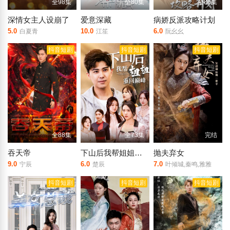
全98集
全80集
全80集
深情女主人设崩了
爱意深藏
病娇反派攻略计划
5.0
10.0
6.0
白夏青
江笙
阮幺幺
抖音短剧
抖音短剧
抖音短剧
全88集
全73集
完结
吞天帝
下山后我帮姐姐重回巅峰
抛夫弃女
9.0
6.0
7.0
宁辰
楚辰
叶倾城,秦鸣,雅雅
抖音短剧
抖音短剧
抖音短剧