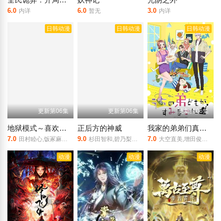
6.0
6.0
3.0
内详
暂无
内详
日韩动漫
日韩动漫
日韩动漫
更新第06集
更新第06集
更新第06集
地狱模式～喜欢速通游戏的玩家在废设定异世界无双～第二季
正后方的神威
我家的弟弟们真是让您费心了
7.0
9.0
7.0
田村睦心,饭冢麻结,畠中祐,千本木彩花,石川英郎,大原沙耶香,小市真琴,杉田智和,千叶翔也,三宅麻理惠,大塚明夫,宫本崇弘,樱井孝宏
杉田智和,碧乃梨心,市道真央,相坂优歌,井泽诗织
大空直美,增田俊树,八代拓,小野贤章,寺泽百花,小野大辅,远藤绫
动漫
动漫
动漫