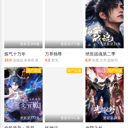
更新至366集
更新至472集
更新至13集
炼气十万年
万界独尊
绝世战魂第二季
10.0
4.2
6.0
袁铭喆,朱蓉蓉,夜渡于野,孙睿扬,王曼诗,周侗,夏觅尘,孙熹鹤,张胡子,唐策,李翰林,闫子蔚,胡正健,叙白,家明,康潇文,三羊,易湫,梅媛菲,凃雄飞,羊羽先生
暂无
依晨,九华,赵致羽,子兮,徐阿木,月半小铭,啸月,空目十一,宁冀荣,棒菜,朝闻,柳川鱼,背锅虫,墨不是,残月的枫影,子算,祈衍,孙九澳,小源,磊子,砂糖,粽子,景明吉吉,月白,哒小兜,书生,今语
国产动漫
国产动漫
国产动漫
更新至272集
更新至441集
更新至34集
全民诡异：开局掌握零元购·动态漫画
妖神记
光阴之外