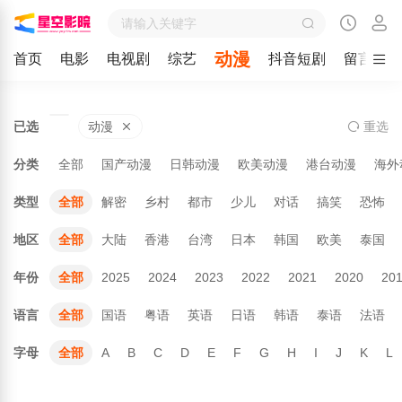
动漫
首页
电影
电视剧
综艺
抖音短剧
留言
已选
动漫
重
选
分类
全部
国产动漫
日韩动漫
欧美动漫
港台动漫
海外
类型
全部
解密
乡村
都市
少儿
对话
搞笑
恐怖
地区
全部
大陆
香港
台湾
日本
韩国
欧美
泰国
年份
全部
2025
2024
2023
2022
2021
2020
20
语言
全部
国语
粤语
英语
日语
韩语
泰语
法语
字母
全部
A
B
C
D
E
F
G
H
I
J
K
L