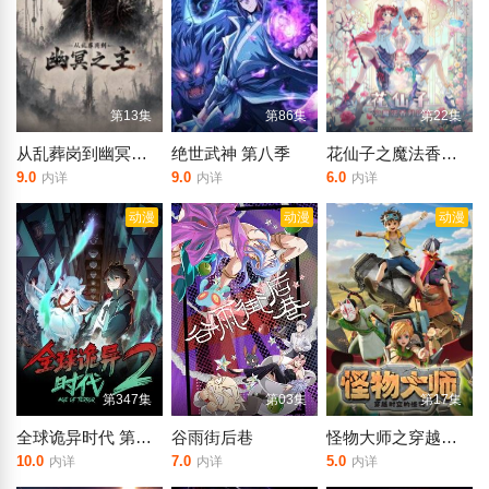
第13集
第86集
第22集
从乱葬岗到幽冥之主
绝世武神 第八季
花仙子之魔法香对论
9.0
9.0
6.0
内详
内详
内详
动漫
动漫
动漫
第347集
第03集
第17集
全球诡异时代 第二季
谷雨街后巷
​怪物大师之穿越时空的怪物​
10.0
7.0
5.0
内详
内详
内详