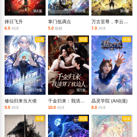
第6集
第10集
第8集
择日飞升
掌门低调点
万古至尊，李云霄传
6.0
5.0
7.0
内详
陈耕
内详
动漫
动漫
动漫
第679集
第5集
第31集
修仙归来当大佬
千金归来：我清算了枕边人
晶灵学院 (AI动漫)
9.0
10.0
8.0
内详
内详
内详
动漫
动漫
动漫