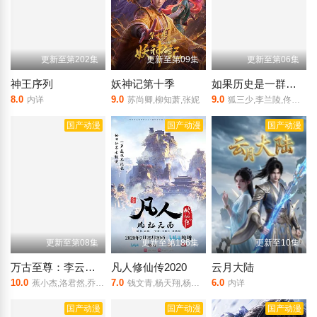
更新至第202集
更新至第09集
更新至第06集
神王序列
妖神记第十季
如果历史是一群喵第十三季
8.0
9.0
9.0
内详
苏尚卿,柳知萧,张妮
狐三少,李兰陵,佟心竹,刘明月,叶知秋,阎么么,常蓉珊,李轻扬,闫夜桥
国产动漫
国产动漫
国产动漫
更新至第08集
更新至第186集
更新至10集
万古至尊：李云霄传
凡人修仙传2020
云月大陆
10.0
7.0
6.0
蕉小杰,洛君然,乔木心,王晶,祁尧,沉香,林玄,唐泽宗,西拉,祁悦,莞殇,萧篙,霜霜,狴犴,海银,南田
钱文青,杨天翔,杨默,歪歪,谷江山,乔诗语,佟心竹
内详
国产动漫
国产动漫
国产动漫