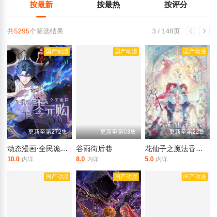
按最新
按最热
按评分
共
5295
个筛选结果
3 / 148页
国产动漫
国产动漫
国产动漫
更新至第272集
更新至第03集
更新至第22集
动态漫画·全民诡异：开局掌握零元购
谷雨街后巷
花仙子之魔法香对论
10.0
8.0
5.0
内详
内详
内详
国产动漫
国产动漫
国产动漫