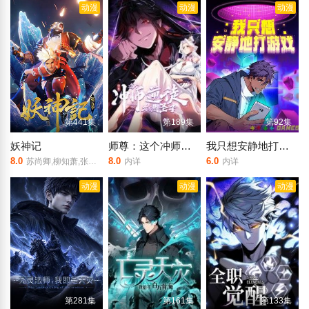
动漫
动漫
动漫
第441集
第189集
第92集
妖神记
师尊：这个冲师逆徒才不是圣子 动态漫画
我只想安静地打游戏第二季
8.0
8.0
6.0
苏尚卿,柳知萧,张妮,钟巍,柳川鱼,冷泉夜月,默伶,Akira明,蘭雨馨,徐翔,朱婧,烈之流星,大梨
内详
内详
动漫
动漫
动漫
第281集
第161集
第133集